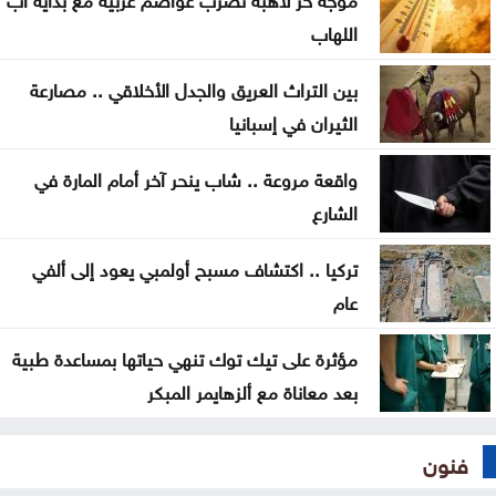
نقابة الصحفيين تثمن دعم الصحافة الورقية وتستكمل
اللهاب
تشكيل لجانها
بين التراث العريق والجدل الأخلاقي .. مصارعة
تركيب 15 مقعدًا في مواقف الحافلات بمحيط
الثيران في إسبانيا
مستشفى الأميرة بسمة
واقعة مروعة .. شاب ينحر آخر أمام المارة في
بلغاريا تستدعي سفيرة أوكرانيا إثر انفجار مسيرة في
الشارع
أراضيها
تركيا .. اكتشاف مسبح أولمبي يعود إلى ألفي
عام
مؤثرة على تيك توك تنهي حياتها بمساعدة طبية
بعد معاناة مع ألزهايمر المبكر
فنون