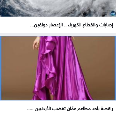
إصابات وانقطاع الكهرباء .. الإعصار دولفين...
راقصة بأحد مطاعم عمّان تغضب الأردنيين .....