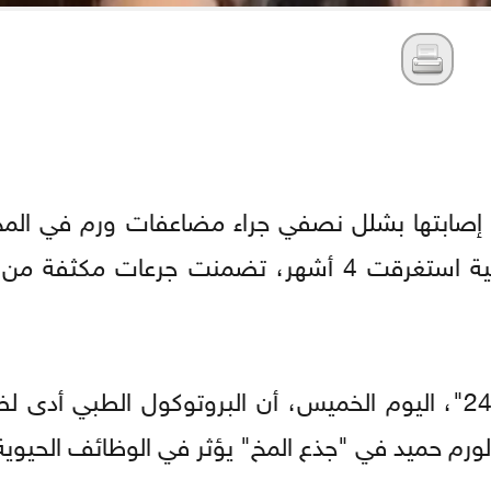
له إصابتها بشلل نصفي جراء مضاعفات ورم في الم
ملكة جمال مصر السابقة، أنها أنهت رحلة علاجية استغرقت 4 أشهر، تضمنت جرعا
وذكرت الفنانة، في تصريحات لموقع "القاهرة 24"، اليوم الخميس، أن البروتوكول ال
 لورم حميد في "جذع المخ" يؤثر في الوظائف الحيوية