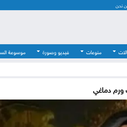
 نحن
لات
منوعات
فيديو وصورة
موسوعة الس
 ورم دماغي