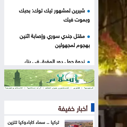
شيرين لمشهور تيك توك: بحبك
وبموت فيك
مقتل جندي سوري وإصابة اثنين
بهجوم لمجهولين
ندوة حول دور المفرق في بناء
السردية الأردنية غداً
أولى رحلات طيران الجزيرة الكويتية
تصل إلى مطار دير الزور
أخبار خفيفة
الأمانة تبدأ الأحد أعمال تعبيد في
منطقة زهران
تركيا .. سماء كابادوكيا تتزين