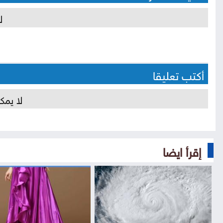
ل
أكتب تعليقا
لا يمك
إقرأ ايضا