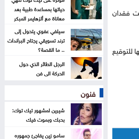
هندسة عمان الأهلية تحصد المركز
حياتها بمساعدة طبية بعد
أعراض قاسية شملت فقدان
الأول بمسابقة مشاريع النقل والمرور
معاناة مع ألزهايمر المبكر
سيلفي عفوي يتحول إلى
2.8 مليار دينار قروض كشف الراتب
ترند تسويقي يجتاح البراندات
منذ بداية العام
ا للتوقيع
.. ما القصة؟
معالم سعودية تضاء بأعلام المملكة
الرجل الطائر الذي حول
وتركيا وباكستان .. صور
الحركة الى فن
ليلة فنية وتراثية بالزرقاء ضمن
فنون
فعاليات صيف الأردن
شيرين لمشهور تيك توك:
بحبك وبموت فيك
سامو زين يفاجئ جمهوره