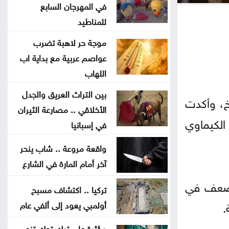
في المهرجان السابع
ضبط اعتداءات جديدة على المياه في
للمناطيد
منطقة بيرين
موجة حر لاهبة تضرب
عواصم عربية مع بداية اب
دورة تدريبية بمركز البحوث الدوائية
اللهاب
والتشخيصية في عمان الاهلية حول
بين التراث العريق والجدل
الهندسة الطبية الحيوية
خ، وأكدت
الأخلاقي .. مصارعة الثيران
ت مكثفة من الكيماوي
في إسبانيا
تحذير من إطلاق العيارات النارية
وإغلاق الطرق باحتفالات التوجيهي
واقعة مروعة .. شاب ينحر
آخر أمام المارة في الشارع
التكنولوجيا الزراعية في عمان الأهلية
طبي أدى لضعف في
تركيا .. اكتشاف مسبح
تشارك بفعاليات اليوم العالمي لمكافحة
.
أولمبي يعود إلى ألفي عام
التصحر والجفاف 2026
مؤثرة على تيك توك تنهي