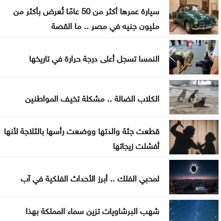
سيارة عمرها أكثر من 50 عامًا تُعرض بأكثر من
مشترك
مليون جنيه في مصر .. ما القصة
النفط يرتفع 3 دولارات مع دراسة إيران حظر عبور سفن
أميركية وإسرائيلية مضيق هرمز
النمسا تسجل أعلى درجة حرارة في تاريخها
ترامب يوقع أمرا تنفيذيا يهدف لتقييد حق اكتساب
الجنسية الأميركية بالولادة
الكلاب الضالة .. مشكلة تخيف المواطنين
التحالف بقيادة السعودية: إصابة 11 مدنيا في نجران جراء
قطعت جثة والدتها ووضعت رأسها بالثلاجة لأنها
هجمات حوثية
أفشلت زيجاتها
لمحبي الفلك .. أبرز الأحداث الفلكية في آب
شهب البرشاويات تزين سماء المملكة بهذا