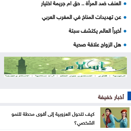
العنف ضد المرأة .. حق ام جريمة اختيار
عن تهديدات المناخ في المغرب العربي
أخيراً العالم يكتشف سبتة
هل الزواج علاقة صحية
من كريم خان إلى بيدرو سانشيز… كلفة الوقوف مع
فلسطين
جون إسبوزيتو ومجتمعات الإسلام: أحد آخر النبلاء
دراسة حديثة: التحدث بأكثر من لغة يبطئ الشيخوخة
أخبار خفيفة
البيولوجية للدماغ
كيف تتحول العزوبية إلى أقوى محطة للنمو
لا تغيير على موعد العودة للمدارس
الشخصي؟
تركيا والسعودية وباكستان تعتزم توقيع اتفاقية دفاع