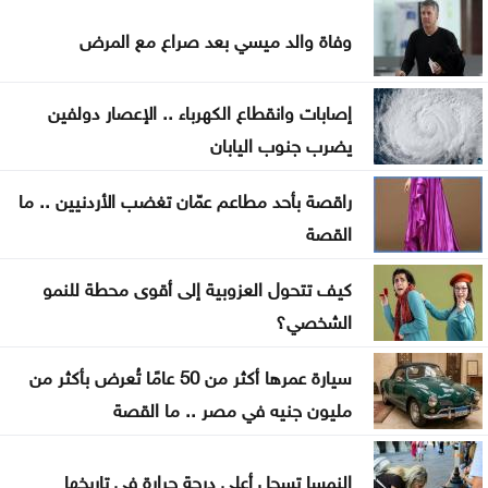
منذ بداية العام .. إغلاق 12 محطة محروقات وضبط
وفاة والد ميسي بعد صراع مع المرض
مخالفات بنزين
إصابات وانقطاع الكهرباء .. الإعصار دولفين
العودات: قانون هيئة الاعتماد يدمج هيئتين ولا ينشئ
يضرب جنوب اليابان
هيئة جديدة
راقصة بأحد مطاعم عمّان تغضب الأردنيين .. ما
مؤتمر صحفي لإعلان نتائج وأوائل التوجيهي الخامسة
القصة
مساء الاثنين
كيف تتحول العزوبية إلى أقوى محطة للنمو
الشخصي؟
سيارة عمرها أكثر من 50 عامًا تُعرض بأكثر من
مليون جنيه في مصر .. ما القصة
النمسا تسجل أعلى درجة حرارة في تاريخها