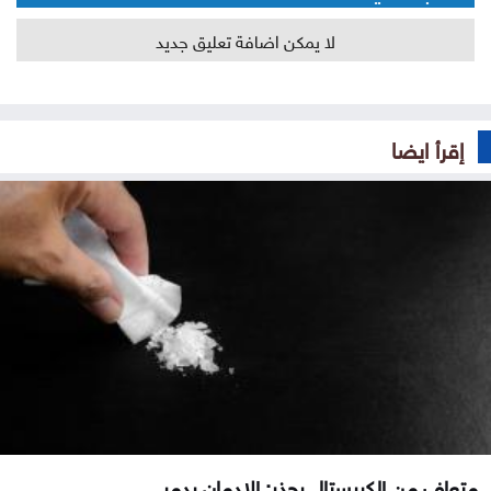
لا يمكن اضافة تعليق جديد
إقرأ ايضا
متعافٍ من الكريستال يحذر: الإدمان يدمر...