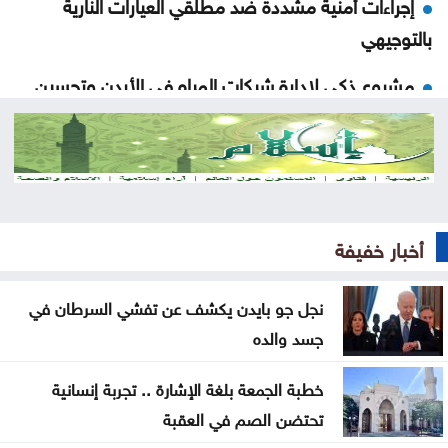
إجراءات أمنية مشددة ضد مطلقي العيارات النارية
بالتوجيهي
مشروع ذكي لإدارة شبكات المياه في الأردن وتحسين
الاستجابة للأعطال
الأردن يرحب بإدانة مجلس الأمن هجمات الحوثيين على
السعودية والسفن التجارية
الأمن السيبراني يحذر من رسائل واتساب احتيالية باسم
أخبار خفيفة
الضمان الاجتماعي
نجل جو بايدن يكشف عن تفشي السرطان في
اعتداء على خط مياه الديسي يتسبب بتسرب 5 آلاف متر
جسد والده
مكعب يومياً
خطبة الجمعة بلغة الإشارة .. تجربة إنسانية
57 حافلة تبدأ التشغيل التجريبي لخطّي إربد–الزرقاء
تحتضن الصم في العقبة
وإربد–جرش