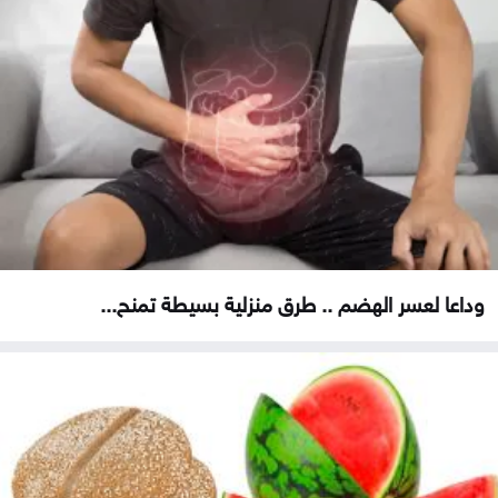
وداعا لعسر الهضم .. طرق منزلية بسيطة تمنح...