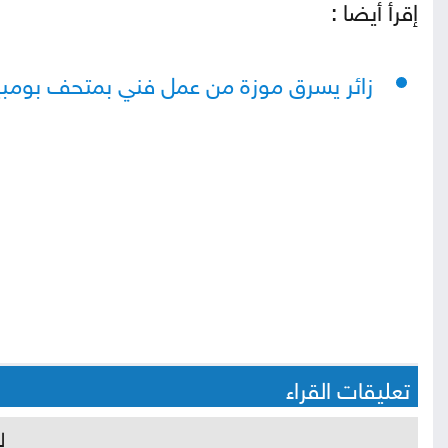
إقرأ أيضا :
زائر يسرق موزة من عمل فني بمتحف بومبي
تعليقات القراء
ل