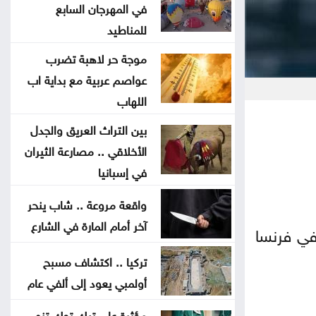
لمستخدمي ChatGPT المجانيين
في المهرجان السابع
للمناطيد
6 وسائل منزلية فعّالة لطرد البعوض
موجة حر لاهبة تضرب
عواصم عربية مع بداية اب
البنك الدولي يمنح سوريا 100 مليون
اللهاب
دولار لتحديث القطاع المالي
بين التراث العريق والجدل
الأخلاقي .. مصارعة الثيران
بغداد والرياض تبحثان التنسيق الأمني
في إسبانيا
وتطورات المنطقة
واقعة مروعة .. شاب ينحر
واشنطن: اتفاق مرتقب لإعادة فتح
آخر أمام المارة في الشارع
 في فرنسا
مضيق هرمز خلال الساعات المقبلة
تركيا .. اكتشاف مسبح
مُسيرة أوكرانية تستهدف مبنى سكنيا
أولمبي يعود إلى ألفي عام
وتودي بحياة شخصين في القرم
مؤثرة على تيك توك تنهي