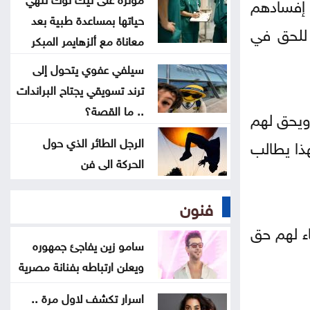
 إفسادهم
حياتها بمساعدة طبية بعد
نائب أردوغان: اتفاقية مكة للدفاع
 للحق في
معاناة مع ألزهايمر المبكر
المشترك خطوة تاريخية لتعزيز أمن
سيلفي عفوي يتحول إلى
المنطقة
ترند تسويقي يجتاح البراندات
.. ما القصة؟
أمانة عمّان تحيل عطاء محطة الباص
 ويحق لهم
السريع إلى مقاول محلي
الرجل الطائر الذي حول
 لهذا يطالب
الحركة الى فن
أمانة عمّان تبدأ المرحلة الأولى بإدخال
50 آلية لتطوير إدارة النفايات
فنون
اء لهم حق
سامو زين يفاجئ جمهوره
ويعلن ارتباطه بفنانة مصرية
اسرار تكشف لاول مرة ..