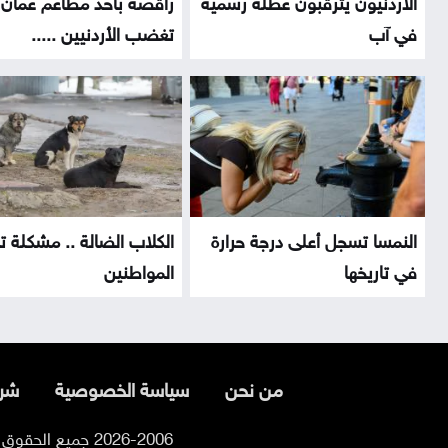
الأردنيون يترقبون عطلة رسمية
راقصة بأحد مطاعم عمّان
في آب
تغضب الأردنيين .....
النمسا تسجل أعلى درجة حرارة
الكلاب الضالة .. مشكلة 
في تاريخها
المواطنين
من نحن
سياسة الخصوصية
شرو
2026-2006 جميع الحقوق محفوظة لموقع السوسنة