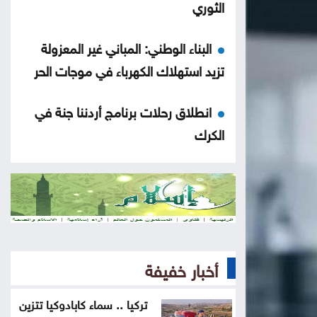
الثوري
البناء الوطني: المباني غير المعزولة
تزيد استهلاك الكهرباء في موجات الحر
انطلاق رحلات برنامج أردننا جنة في
الكرك
عون: تقدم إيجابي في مفاوضات روما
حول الحدود والأسرى
سامو زين يفاجئ جمهوره ويعلن
ارتباطه بفنانة مصرية
أخبار خفيفة
أوبن إيه آي تتيح محادثات غير محدودة
تركيا .. سماء كابادوكيا تتزين