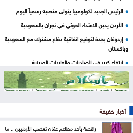
الرئيس الجديد لكولومبيا يتولى منصبه رسمياً اليوم
الأردن يدين الاعتداء الحوثي في نجران بالسعودية
إردوغان بجدة لتوقيع اتفاقية دفاع مشترك مع السعودية
وباكستان
ارتفاع كبير في الصادرات والواردات الصينية
الاحتلال يلقي قنبلة باتجاه جرافة للجيش اللبناني
بالمنصوري
خلّف قتلى وجرحى .. هجوم حوثي بالمسيّرات على مأرب
أخبار خفيفة
العثور على جثة شخص داخل حفرة في الكورة
الاحتلال يقصف بلدة ميس الجبل جنوبي لبنان
راقصة بأحد مطاعم عمّان تغضب الأردنيين .. ما