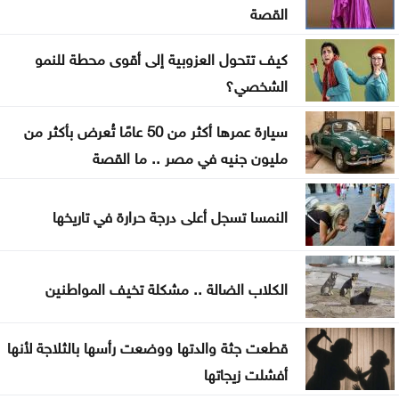
القصة
فينيسيوس جونيور يمدد عقده مع ريال مدريد
كيف تتحول العزوبية إلى أقوى محطة للنمو
ارتفاع عدد إصابات إيبولا إلى أكثر من 4 آلاف بالكونغو
الشخصي؟
راقصة بأحد مطاعم عمّان تغضب الأردنيين .. ما القصة
سيارة عمرها أكثر من 50 عامًا تُعرض بأكثر من
مليون جنيه في مصر .. ما القصة
النمسا تسجل أعلى درجة حرارة في تاريخها
الكلاب الضالة .. مشكلة تخيف المواطنين
قطعت جثة والدتها ووضعت رأسها بالثلاجة لأنها
أفشلت زيجاتها