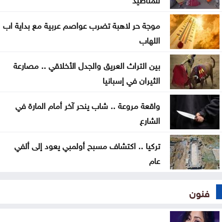
إصابات
موجة حر لاهبة تضرب عواصم عربية مع بداية اب
حرائق الغابات تجبر 20 ألف شخص على إخلاء منازلهم
اللهاب
في كندا
بين التراث العريق والجدل الأخلاقي .. مصارعة
إدارة الترخيص تبدأ بخدمة حجز مواعيد الفحص العملي
الثيران في إسبانيا
إلكترونيا
واقعة مروعة .. شاب ينحر آخر أمام المارة في
ارتفاع طفيف على الحرارة اليوم .. وكتلة حارة تقترب من
الشارع
المملكة الاثنين
تركيا .. اكتشاف مسبح أولمبي يعود إلى ألفي
عام
فنون