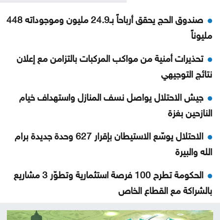
صندوق الحج يحقق أرباحاً بـ24.9 مليون وموجوداته 448
مليوناً
تحذيرات أمنية من مواكب المركبات بالتزامن مع إعلان
نتائج التوجيهي
جيش الاحتلال يواصل نسف المنازل واستهداف خيام
النازحين بغزة
الاحتلال يوسّع الاستيطان بإقرار 627 وحدة جديدة برام
الله والبيرة
الحكومة تطرح 100 فرصة استثمارية وتطوّر 3 مشاريع
بالشراكة مع القطاع الخاص
إيران تشترط ستة بنود لإعادة فتح هرمز وواشنطن