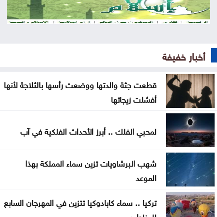
تراقب التنفيذ
تركيا ترجّح انضمام مصر لاتفاق الدفاع الثلاثي مع الرياض
وإسلام آباد
أخبار خفيفة
الجزائر والمغرب يتأهلان إلى كأس العالم للسيدات
قطعت جثة والدتها ووضعت رأسها بالثلاجة لأنها
85% من الخدمات الحكومية جرى رقمنتها حتى منتصف
أفشلت زيجاتها
2026
النواب يناقش الأحد قانون هيئة الاعتماد وشكاوى
لمحبي الفلك .. أبرز الأحداث الفلكية في آب
البنزين
شهب البرشاويات تزين سماء المملكة بهذا
النقل البري تستكمل اليوم التشغيل التجريبي لخطوط
الموعد
جديدة
تركيا .. سماء كابادوكيا تتزين في المهرجان السابع
السعودية: إخماد حريق في منشأة أرامكو بجيزان بلا
للمناطيد