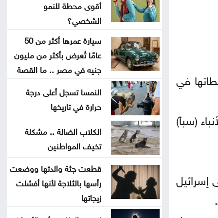
أقوى محطة للنمو
افتتاح مركز الخدمات الحكومي في
الشخصي؟
عجلون
سيارة عمرها أكثر من 50
عامًا تُعرض بأكثر من مليون
إغلاق باب التسجيل للمشاركة في
جنيه في مصر .. ما القصة
طاتها في
معرض الكتاب
النمسا تسجل أعلى درجة
فيدان يستنكر الهجمات الإسرائيلية
حرارة في تاريخها
باء (سبأ)
على سوريا
الكلاب الضالة .. مشكلة
تخيف المواطنين
السعايدة يبحث مع علاوي تعزيز
التعاون البرلماني
قطعت جثة والدتها ووضعت
ى إسرائيل
رأسها بالثلاجة لأنها أفشلت
كيف تتحول العزوبية إلى أقوى محطة
زيجاتها
للنمو الشخصي؟