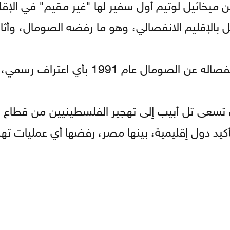
أول 2025 اعترفت إسرائيل بالإقليم الانفصالي، وهو ما رفضه الصومال، وأ
وقبل هذا الاعتراف لم يحظ الإقليم منذ إعلانه انفصاله عن الصومال ع
أن تسعى تل أبيب إلى تهجير الفلسطينيين من قطاع 