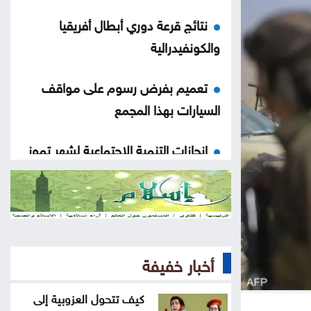
نتائج قرعة دوري أبطال أفريقيا
والكونفيدرالية
تعميم بفرض رسوم على مواقف
السيارات بهذا المجمع
إنجازات التنمية الاجتماعية لشهر تموز
.. تقرير
دعوة للأردنيين الراغبين بالاستفادة من
خدمات الضمان الإلكترونية
أخبار خفيفة
ضبط بئر مخالفة واعتداءات على المياه
بوادي السير ومعان
كيف تتحول العزوبية إلى