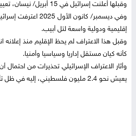
وقبلها أعلنت إسرائيل في 15 أبريل/ نيسان، تعيين ميخائيل لوتيم أول سفير لها "غير مقيم" في الإقليم.
وفي ديسمبر/ كانون ال
إقليمية ودولية واسعة لتل أبيب.
كأنه كيان مستقل إداريا وسياسيا وأمنيا.
وأثار الاعتراف الإسرائيلي تحذيرات من احتمال 
يعيش نحو 2.4 مليون فلسطيني، إليه في ظل تأكيد دول إقليمية، بينها مصر، رفضها أي عمليات تهجير إليها.