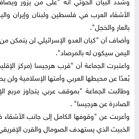
وشدد البيان الحوثي أنه "على من يزور ويصاف
الأشقاء العرب في فلسطين ولبنان وإيران والي
بالعار والخجل".
وأضاف أن "كيان العدو الإسرائيلي لن يتمكن من
اليمن سيكون له بالمرصاد".
واعتبرت الجماعة أن "قرب هرجيسا (مركز الإقليم 
بُعدًا عن محيطها العربي وأمتها الإسلامية ولن يحق
وطالبت الجماعة "بموقف عربي يتجاوز مربع ا
الصادرة عن هرجيسا" .
وأعربت عن "وقوفها الكامل إلى جانب الأشقاء ف
الخبيث الذي يستهدف الصومال والقرن الإفريقي 