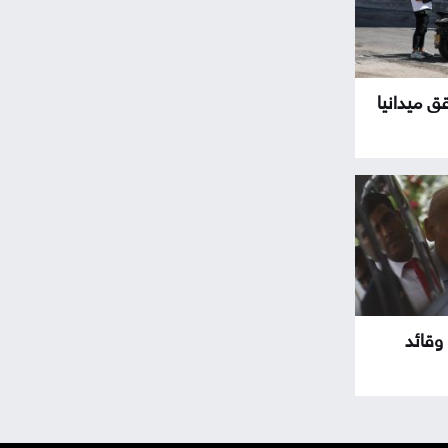
ق ميدانيا
وقائد