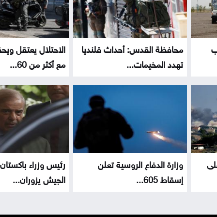
ب
محافظة القدس: أحداث قلنديا
الاحتلال يعتقل ويحق
تهدد المخيمات...
مع أكثر من 60...
لى
وزارة الدفاع الروسية تعلن
رئيس وزراء باكستان 
إسقاط 605...
الجيش يزوران...