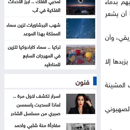
هم بدماء
لمحبي الفلك .. أبرز الأحداث
الفلكية في آب
 أن يشعر
هدية مجانية للجيولوجيا الكوكبية:
كيف يُسهم اصطدام صاروخ فالكون 9
شهب البرشاويات تزين سماء
في فهم أسرار القمر
المملكة بهذا الموعد
يقي، وأن
إطلاق برنامج الدكتوراه في التمريض
تركيا .. سماء كابادوكيا تتزين
في المهرجان السابع
بجامعة التكنولوجيا
زيدها إلا
للمناطيد
تأسيس رابطة أندية المحترفين لكرة
فنون
القدم
 المشينة
اسرار تكشف لاول مرة ..
لماذا انسحبت ياسمسن
الصهيوني
صبري من مسلسل الشادر
مفاجأة منة شلبي واحمد