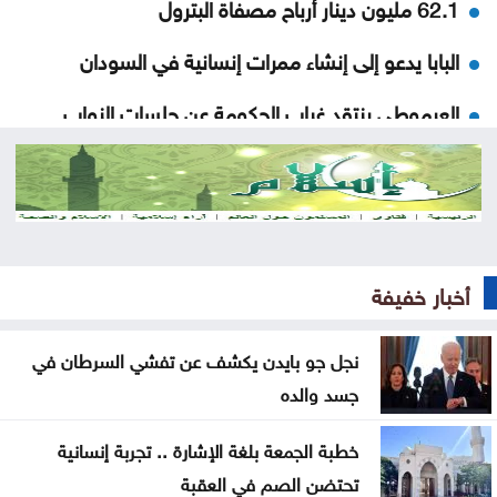
62.1 مليون دينار أرباح مصفاة البترول
البابا يدعو إلى إنشاء ممرات إنسانية في السودان
العرموطي ينتقد غياب الحكومة عن جلسات النواب
اتفاق لإعادة تنظيم الوجود الروسي في الساحل السوري
افتتاح دورة قادة الكتائب والتفتيشات العسكرية بالقيادة
والأركان
أخبار خفيفة
حقوق الإنسان في العصر الرقمي بالأردن
القبض على شخص حاول التسلل عبر الحدود الشمالية
نجل جو بايدن يكشف عن تفشي السرطان في
جسد والده
فيديو لفرقة من طلبة عمان الأهلية بعنوان: دايماً بالعالي
، بنينا جيل ورا جيل
خطبة الجمعة بلغة الإشارة .. تجربة إنسانية
تحتضن الصم في العقبة
شراكة تجمع بين المركزية تويوتا ونادي عمّان FC