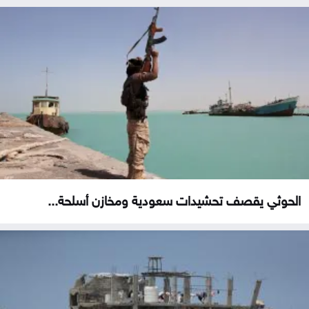
الحوثي يقصف تحشيدات سعودية ومخازن أسلحة...