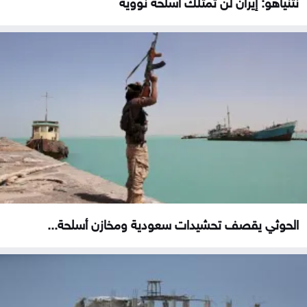
نتنياهو: إيران لن تمتلك أسلحة نووية
الحوثي يقصف تحشيدات سعودية ومخازن أسلحة...