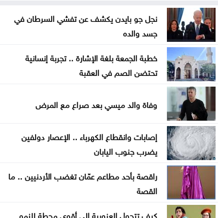
عطاءات بـ1.5مليون دينار لتأهيل طرق في مادبا
نجل جو بايدن يكشف عن تفشي السرطان في
البدء بحملة لتعزيز السلامة المرورية أمام المدارس
جسد والده
62.1 مليون دينار أرباح مصفاة البترول
خطبة الجمعة بلغة الإشارة .. تجربة إنسانية
البابا يدعو إلى إنشاء ممرات إنسانية في السودان
تحتضن الصم في العقبة
العرموطي ينتقد غياب الحكومة عن جلسات النواب
وفاة والد ميسي بعد صراع مع المرض
اتفاق لإعادة تنظيم الوجود الروسي في الساحل السوري
إصابات وانقطاع الكهرباء .. الإعصار دولفين
يضرب جنوب اليابان
راقصة بأحد مطاعم عمّان تغضب الأردنيين .. ما
القصة
كيف تتحول العزوبية إلى أقوى محطة للنمو