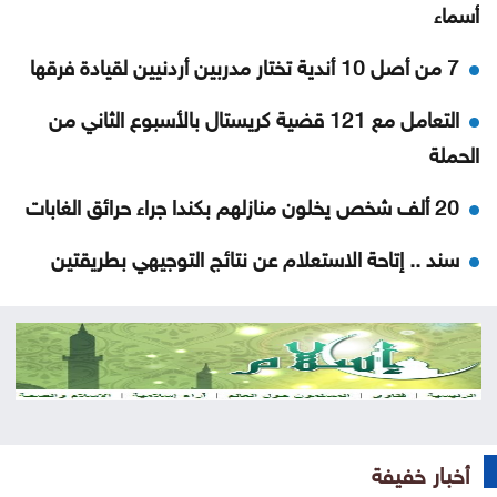
أسماء
7 من أصل 10 أندية تختار مدربين أردنيين لقيادة فرقها
التعامل مع 121 قضية كريستال بالأسبوع الثاني من
الحملة
20 ألف شخص يخلون منازلهم بكندا جراء حرائق الغابات
سند .. إتاحة الاستعلام عن نتائج التوجيهي بطريقتين
مقتل مدنيين وعسكرين بهجمات للحوثيين في اليمن
رسالة من حماس إلى الولايات المتحدة
المحافظة يرعى احتفال اليرموك بتخريج طلبة الدراسات
العليا .. صور
أخبار خفيفة