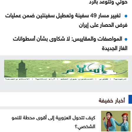
حوثي وتتوعد بالرد
تغيير مسار 49 سفينة وتعطيل سفينتين ضمن عمليات
فرض الحصار على إيران
المواصفات والمقاييس: لا شكاوى بشأن أسطوانات
الغاز الجديدة
المواصفات والمقاييس: لا خلل في محطات المحروقات
أو مادة البنزين
قتلى ومصابون بانفجار عبوة ناسفة داخل حافلة ركاب
في جرمانا بريف دمشق
أخبار خفيفة
العراق يستلم 500 مليون دولار من البنك المركزي
الأميركي
كيف تتحول العزوبية إلى أقوى محطة للنمو
الشخصي؟
إرادة ملكية بتعيين رئيس الديوان الملكي ومدير مكتب