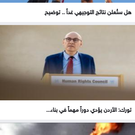
هل ستُعلن نتائج التوجيهي غداً .. توضيح
تورك: الأردن يؤدي دوراً مهماً في بناء...