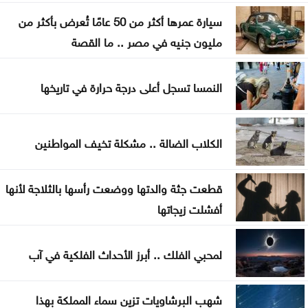
الملك في مجلس الأمن القومي
سيارة عمرها أكثر من 50 عامًا تُعرض بأكثر من
مليون جنيه في مصر .. ما القصة
إصابة طفلين فلسطينيين بنيران الجيش الإسرائيلي في
غزة
النمسا تسجل أعلى درجة حرارة في تاريخها
بلال احمد المحاسنه مبارك المسمى الجديد
الأشغال تبدأ السبت أعمال صيانة طريق معان – البادية
الكلاب الضالة .. مشكلة تخيف المواطنين
تخفيض عدد أعضاء مجلس التعليم العالي ومجالس
قطعت جثة والدتها ووضعت رأسها بالثلاجة لأنها
الأمناء
أفشلت زيجاتها
توافق مبدئي على آلية تعيين المدير التنفيذي للبلديات
لمحبي الفلك .. أبرز الأحداث الفلكية في آب
اليرموك تطلق اسم اليوبيل الذهبي على خريجي الفوج
47 من طلبتها
شهب البرشاويات تزين سماء المملكة بهذا