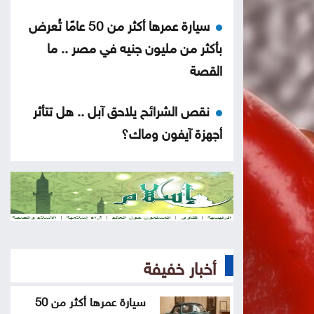
سيارة عمرها أكثر من 50 عامًا تُعرض
بأكثر من مليون جنيه في مصر .. ما
القصة
نقص الشرائح يلاحق آبل .. هل تتأثر
أجهزة آيفون وماك؟
هل أصبحت الهواتف القابلة للطي
مملة؟
5 إشارات قد يرسلها القلب قبل
الجلطة .. لا تتجاهلها
أخبار خفيفة
العدو الخفي للمسافرين .. لماذا
سيارة عمرها أكثر من 50