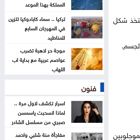
إيران: مفاوضات مضيق هرمز مع
المملكة بهذا الموعد
عُمان في مراحلها النهائية
تتخذ شكل
تركيا .. سماء كابادوكيا تتزين
في المهرجان السابع
الرئيس الإيراني: صعوبة التواصل مع
للمناطيد
المرشد مجتبى خامنئي
الجسم.
موجة حر لاهبة تضرب
عواصم عربية مع بداية اب
لجنة "4+4" الليبية تتوصل لاتفاق
اللهاب
بشأن تعيين رئيس مفوضية الانتخابات
فنون
لجنة أوضاع اللاعبين تصدر قرارات بحق
أندية المحترفين
اسرار تكشف لاول مرة ..
لماذا انسحبت ياسمسن
صبري من مسلسل الشادر
لهيموجلوبين
مفاجأة منة شلبي واحمد