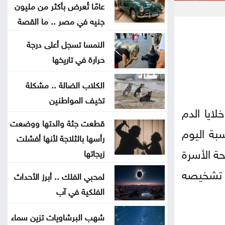
يرهقك اختلاف التوقيت
عامًا تُعرض بأكثر من مليون
جنيه في مصر .. ما القصة
وداعا لعسر الهضم .. طرق منزلية
النمسا تسجل أعلى درجة
بسيطة تمنح معدتك الراحة
حرارة في تاريخها
هل تأكل البطيخ مع الخبز؟ خبراء
الكلاب الضالة .. مشكلة
يوضحون ما قد يحدث لجسمك
تخيف المواطنين
ايا الدم
قطعت جثة والدتها ووضعت
عطالله: الوصاية الهاشمية صمام أمان
بة اليوم
رأسها بالثلاجة لأنها أفشلت
للمقدسات في القدس
ناية بصحة الأسرة
زيجاتها
أعيان: مواقف الملك تعكس التزامًا
 تشخيصه
لمحبي الفلك .. أبرز الأحداث
أردنيًا راسخًا بالدفاع عن القدس
الفلكية في آب
ومقدساتها
شهب البرشاويات تزين سماء