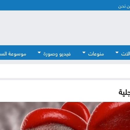
 نحن
لات
منوعات
فيديو وصورة
موسوعة الس