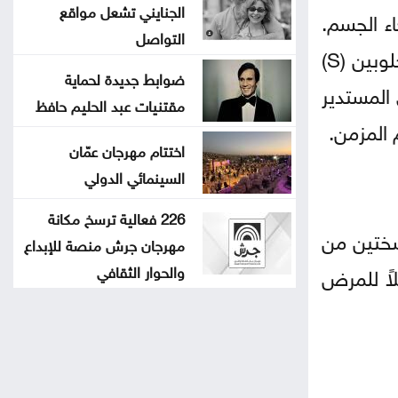
الجنايني تشعل مواقع
ء الجسم.
التواصل
في الأشخاص المصابين بمرض الخلايا المنجلية، يتسبب الهيموجلوبين غير الطبيعي - يُسمى هيموجلوبين (S)
ضوابط جديدة لحماية
 المستدير
مقتنيات عبد الحليم حافظ
 المزمن.
اختتام مهرجان عمّان
السينمائي الدولي
226 فعالية ترسخ مكانة
سختين من
مهرجان جرش منصة للإبداع
اً للمرض
والحوار الثقافي