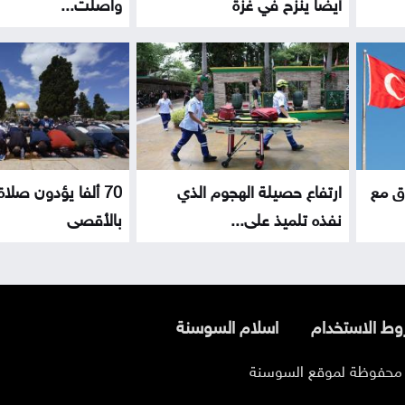
أيضا ينزح في غزة
واصلت...
اق مع
ارتفاع حصيلة الهجوم الذي
70 ألفا يؤدون صلا
نفذه تلميذ على...
بالأقصى
ط الاستخدام
اسلام السوسنة