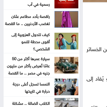
واصلت إيطاليا تعليق شنغن
رسمية في آب
راقصة بأحد مطاعم عمّان
خدمات المخيمات تشيد بمواقف
تغضب الأردنيين .. ما القصة
الأردن الداعمة للقدس وفلسطين
كيف تتحول العزوبية إلى
الرياض تنفي ارتباط الاتفاق مع أنقرة
أقوى محطة للنمو
وإسلام آباد بمساعٍ نووية
ن الخسائر
الشخصي؟
سيارة عمرها أكثر من 50
زراعة جرش تُقدم 1368 خدمة وتُوزع
عامًا تُعرض بأكثر من مليون
260 ألف شتلة
جنيه في مصر .. ما القصة
ُقاد إلى
الأردنيون يترقبون عطلة رسمية في
النمسا تسجل أعلى درجة
آب
حرارة في تاريخها
تنفيذ 23 مشروعاً لطرق محافظة
الكلاب الضالة .. مشكلة
ن الأكبر