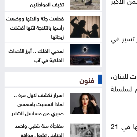
المفرق
تخيف المواطنين
قطعت جثة والدتها ووضعت
البرلمان العربي يدين استهداف
رأسها بالثلاجة لأنها أفشلت
المدنيين بالسعودية واليمن
ر تسير في
زيجاتها
ارتفاع حصيلة الهجوم الذي نفذه تلميذ
لمحبي الفلك .. أبرز الأحداث
على مدرسة بتايلند
الفلكية في آب
ت للبنان،
70 ألفا يؤدون صلاة الجمعة بالأقصى
فنون
م لسلسلة
اسرار تكشف لاول مرة ..
لماذا انسحبت ياسمسن
صبري من مسلسل الشادر
وكان مسؤول في البيت الأبيض قال إن الولايات المتحدة وجّهت دعوة إلى الرئيس اللبناني لزيارتها في 21
مفاجأة منة شلبي واحمد
الجنايني تشعل مواقع