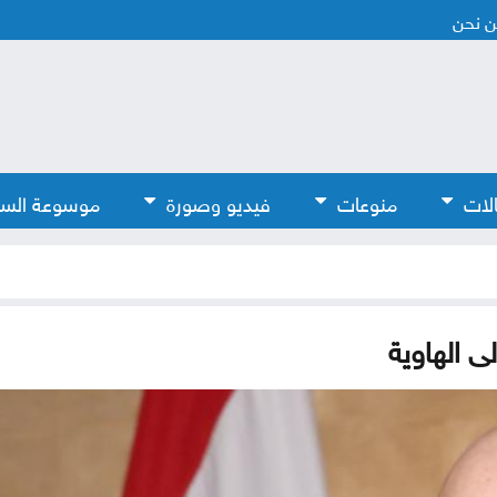
 نحن
لات
منوعات
فيديو وصورة
موسوعة الس
 الهاوية