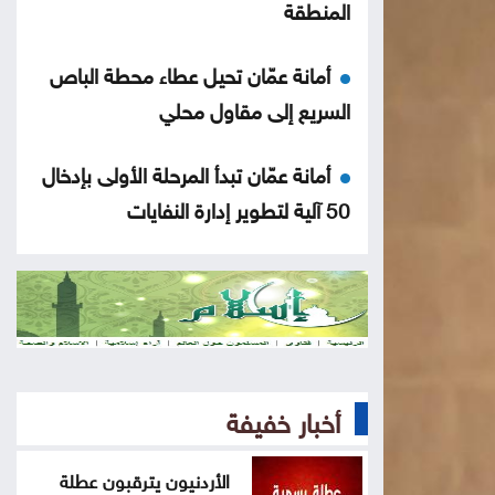
المنطقة
أمانة عمّان تحيل عطاء محطة الباص
السريع إلى مقاول محلي
أمانة عمّان تبدأ المرحلة الأولى بإدخال
50 آلية لتطوير إدارة النفايات
إشادة شعبية بالاشتراطات الجديدة
للشاورما مع دعوات لتشديد الرقابة
عسل فوق الأنقاض: النحل أيضا ينزح
في غزة
أخبار خفيفة
إسبانيا تهدد بإجراءات مضادة إذا
الأردنيون يترقبون عطلة