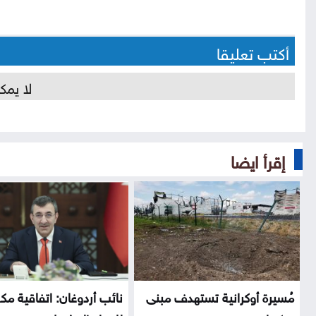
أكتب تعليقا
لا يمك
إقرأ ايضا
مُسيرة أوكرانية تستهدف مبنى
نائب أردوغان: اتفاقية مك