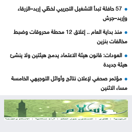
57 حافلة تبدأ التشغيل التجريبي لخطّي إربد–الزرقاء
وإربد–جرش
منذ بداية العام .. إغلاق 12 محطة محروقات وضبط
مخالفات بنزين
العودات: قانون هيئة الاعتماد يدمج هيئتين ولا ينشئ
هيئة جديدة
مؤتمر صحفي لإعلان نتائج وأوائل التوجيهي الخامسة
مساء الاثنين
الاحتلال يطرح عطاء لبناء 627 وحدة استيطانية جديدة
بالقدس
طهران: لا محادثات مباشرة مع واشنطن واستمرار إغلاق