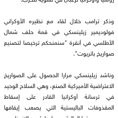
وذكر ترامب خلال لقاء مع نظيره الأوكراني
فولوديمير زيلينسكي في قمة حلف شمال
الأطلسي في أنقرة "سنمنحكم ترخيصا لتصنيع
صواريخ باتريوت".
وناشد زيلينسكي مرارا الحصول على الصواريخ
الاعتراضية الأميركية الصنع، وهي السلاح الوحيد
في ترسانة أوكرانيا القادر على إسقاط
المقذوفات الباليستية التي يصعب إيقافها
بسبب سرعتها العالية ومسارها شديد الانحناء.