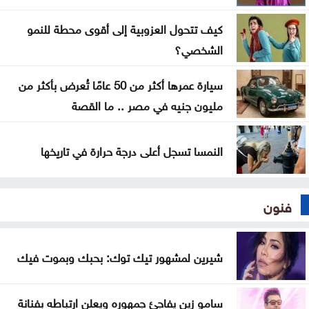
كيف تتحول العزوبية إلى أقوى محطة للنمو
جيش الاحتلال يواصل نسف المنازل واستهداف خيام
الشخصي؟
النازحين بغزة
سيارة عمرها أكثر من 50 عامًا تُعرض بأكثر من
الاحتلال يوسّع الاستيطان بإقرار 627 وحدة جديدة برام
مليون جنيه في مصر .. ما القصة
الله والبيرة
النمسا تسجل أعلى درجة حرارة في تاريخها
فنون
شيرين لمشهور تيك توك: بحبك وبموت فيك
سامو زين يفاجئ جمهوره ويعلن ارتباطه بفنانة