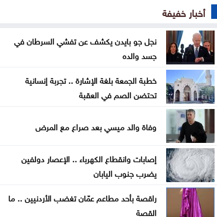
هرمز
أخبار خفيفة
تصاريح عمل السوريين بالأردن تتراجع خلال النصف الأول
من العام
نجل جو بايدن يكشف عن تفشي السرطان في
جسد والده
المستقلة للانتخاب تعتمد الصحفيين لتغطية انتخابات
غرف الصناعة 2026
خطبة الجمعة بلغة الإشارة .. تجربة إنسانية
تحتضن الصم في العقبة
استقرار أسعار الذهب في السوق المحلية الأحد
تجارة عمّان: أسعار المستلزمات المدرسية مستقرة
وفاة والد ميسي بعد صراع مع المرض
ومتوافرة بكثرة
إصابات وانقطاع الكهرباء .. الإعصار دولفين
صندوق الحج يحقق أرباحاً بـ24.9 مليون وموجوداته 448
يضرب جنوب اليابان
مليوناً
راقصة بأحد مطاعم عمّان تغضب الأردنيين .. ما
تحذيرات أمنية من مواكب المركبات بالتزامن مع إعلان
القصة
نتائج التوجيهي