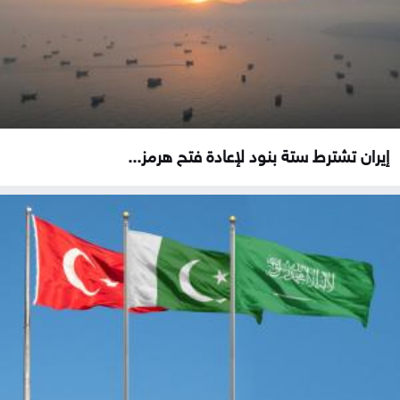
إيران تشترط ستة بنود لإعادة فتح هرمز...