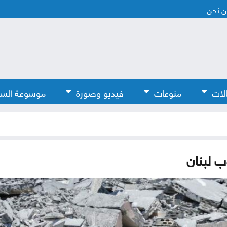
 نحن
لات
منوعات
فيديو وصورة
موسوعة الس
ب لبنان