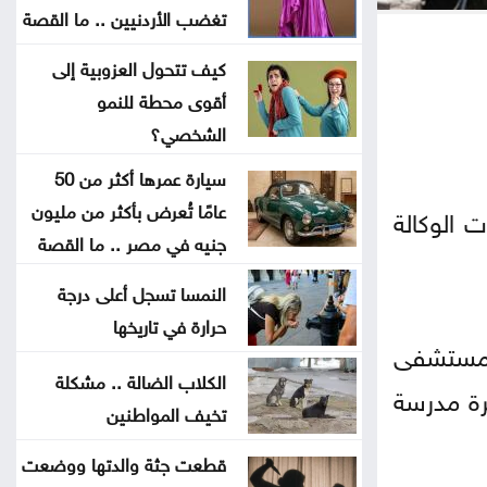
تغضب الأردنيين .. ما القصة
مات قبل تخرجه بشهر .. فيديو مؤثر
لأم تتسلم شهادة ابنها الراحل
كيف تتحول العزوبية إلى
أقوى محطة للنمو
موجة حر قوية تضرب المنطقة بحرارة
الشخصي؟
تلامس 50 مئوية .. ماذا عن الأردن؟
سيارة عمرها أكثر من 50
عامًا تُعرض بأكثر من مليون
 الوكالة
البرلمان العربي يدين تفجيرًا إرهابيًا
جنيه في مصر .. ما القصة
استهدف حافلة ركاب بريف دمشق
النمسا تسجل أعلى درجة
حرارة في تاريخها
واشنطن تضغط على إسرائيل لإقرار
ط مستشفى
هدنة في غزة
الكلاب الضالة .. مشكلة
رة مدرسة
تخيف المواطنين
إسبانيا تفرض قيودًا على الرحلات
الجوية والسفن القادمة من إيطاليا
قطعت جثة والدتها ووضعت