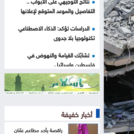
نتائج التوجيهي على الأبواب ..
التفاصيل والموعد المتوقع لإعلانها
الدراسات تؤكد: الذكاء الاصطناعي
تكنولوجيا بلا جدوى
تشابُك القيامة والنهوض في
فلسطين وإسرائيل
هزيمة ترامب في مفاوضات إيران
«حياد» لبنان إلى الانقسام الواضح
حول إسرائيل
أخبار خفيفة
هل سيعيش أبناؤنا حياة أسوأ منا
راقصة بأحد مطاعم عمّان