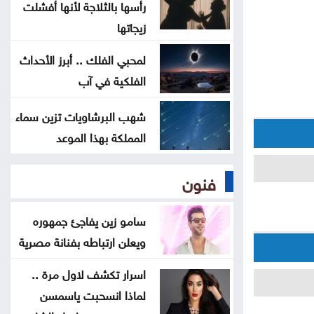
رأسها بالثلاجة لأنها أفشلت
الحكومة التركية تنفي أي تعارض بين
زيجاتها
اتفاقية الدفاع والتزامات الناتو
لمحبي الفلك .. أبرز الأحداث
الفلكية في آب
مسؤول أميركي: تقدم في محادثات
عُمان وإيران حول مضيق هرمز
شهب البرشاويات تزين سماء
المملكة بهذا الموعد
فنون
سامو زين يفاجئ جمهوره
ويعلن ارتباطه بفنانة مصرية
اسرار تكشف لاول مرة ..
لماذا انسحبت ياسمسن