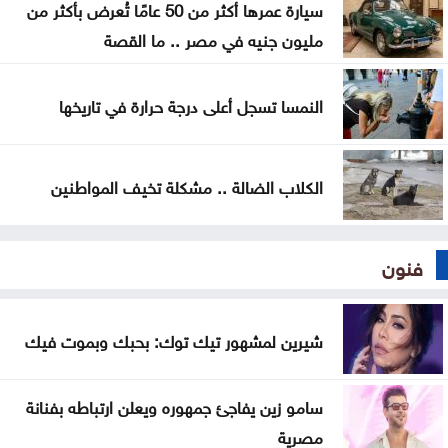
سيارة عمرها أكثر من 50 عامًا تُعرض بأكثر من
العيسوي يرعى احتفال أهالي الرمثا بالأعياد والمناسبات
مليون جنيه في مصر .. ما القصة
الوطنية
النمسا تسجل أعلى درجة حرارة في تاريخها
الكلاب الضالة .. مشكلة تخيف المواطنين
فنون
شيرين لمشهور تيك توك: بحبك وبموت فيك
سامو زين يفاجئ جمهوره ويعلن ارتباطه بفنانة
مصرية