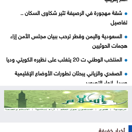
شقة مهجورة في الرصيفة تثير شكاوى السكان ..
تفاصيل
السعودية واليمن وقطر ترحب ببيان مجلس الأمن إزاء
هجمات الحوثيين
المنتخب الوطني ت 20 يتغلب على نظيره الكويتي وديا
الصفدي والزياني يبحثان تطورات الأوضاع الإقليمية
وسبل إنهاء التصعيد
اضطرابات جوية موسمية تضرب مناطق عربية خلال
الأيام المقبلة
كان الله في عون وزير التربية والتعليم والتعليم العالي ..
استحقاقات ثقيلة واختبار حقيقي للكفاءة والحوكمة
أخبار خفيفة