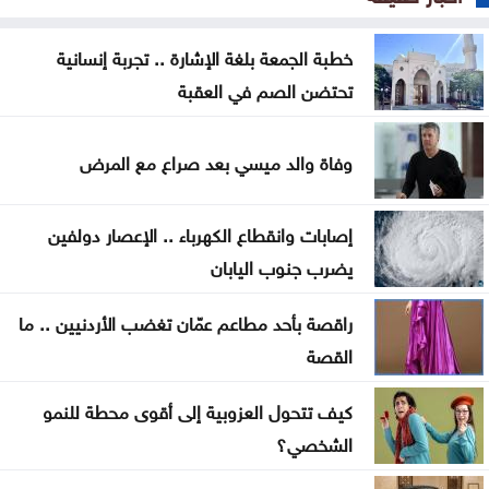
تركيا تطالب روسيا وأوكرانيا بتعليق الهجمات في البحر
خطبة الجمعة بلغة الإشارة .. تجربة إنسانية
الأسود
تحتضن الصم في العقبة
اتفاق مكة وإعادة تشكيل الأمن الإقليمي… لماذا تبحث
الدول العربية عن مظلات جديدة؟ وأين مصر؟
وفاة والد ميسي بعد صراع مع المرض
رحلة في ذاكرة الوطن .. موظفو اليرموك يثمّنون جهود
إصابات وانقطاع الكهرباء .. الإعصار دولفين
نادي العاملين
يضرب جنوب اليابان
دولة صغيرة .. بس قَدّ حالنا وأكبر من الخارطة !
راقصة بأحد مطاعم عمّان تغضب الأردنيين .. ما
كلّيّة الحقوق في الجامعة الأردنيّة تُواصل صناعة
القصة
الكفاءات القانونيّة بتخريج 265 طالبًا وطالبةً
كيف تتحول العزوبية إلى أقوى محطة للنمو
كلّيّة الهندسة في الجامعة الأردنيّة تودّع 808 من خرّيجيها
الشخصي؟
ضمن فوج الهواشم