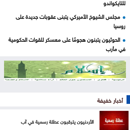
للتايكواندو
مجلس الشيوخ الأميركي يتبنى عقوبات جديدة على
روسيا
الحوثيون يتبنون هجومًا على معسكر للقوات الحكومية
في مأرب
عقوبات أميركية تستهدف منصات عملات رقمية
مرتبطة بتمويل الحرس الثوري
البناء الوطني: المباني غير المعزولة تزيد استهلاك الكهرباء
في موجات الحر
أخبار خفيفة
انطلاق رحلات برنامج أردننا جنة في الكرك
الأردنيون يترقبون عطلة رسمية في آب
عون: تقدم إيجابي في مفاوضات روما حول الحدود