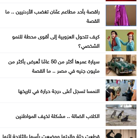
والأسرى
راقصة بأحد مطاعم عمّان تغضب الأردنيين .. ما
سامو زين يفاجئ جمهوره ويعلن ارتباطه بفنانة مصرية
القصة
أوبن إيه آي تتيح محادثات غير محدودة لمستخدمي
كيف تتحول العزوبية إلى أقوى محطة للنمو
ChatGPT المجانيين
الشخصي؟
6 وسائل منزلية فعّالة لطرد البعوض
سيارة عمرها أكثر من 50 عامًا تُعرض بأكثر من
البنك الدولي يمنح سوريا 100 مليون دولار لتحديث
مليون جنيه في مصر .. ما القصة
القطاع المالي
النمسا تسجل أعلى درجة حرارة في تاريخها
بغداد والرياض تبحثان التنسيق الأمني وتطورات
المنطقة
الكلاب الضالة .. مشكلة تخيف المواطنين
واشنطن: اتفاق مرتقب لإعادة فتح مضيق هرمز خلال
الساعات المقبلة
قطعت جثة والدتها ووضعت رأسها بالثلاجة لأنها