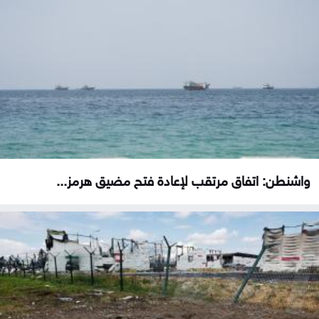
واشنطن: اتفاق مرتقب لإعادة فتح مضيق هرمز...