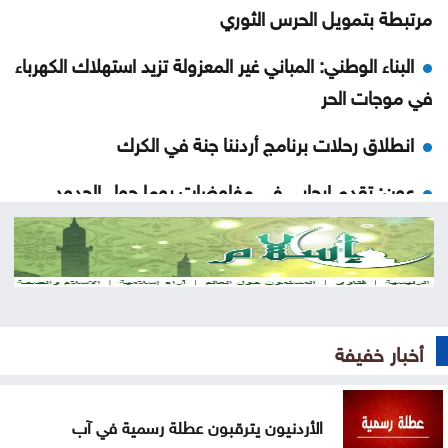
مرتبطة بتمويل الحرس الثوري
البناء الوطني: المباني غير المعزولة تزيد استهلاك الكهرباء
في موجات الحر
انطلاق رحلات برنامج أردننا جنة في الكرك
عون: تقدم إيجابي في مفاوضات روما حول الحدود
والأسرى
سامو زين يفاجئ جمهوره ويعلن ارتباطه بفنانة مصرية
أوبن إيه آي تتيح محادثات غير محدودة لمستخدمي
ChatGPT المجانيين
أخبار خفيفة
6 وسائل منزلية فعّالة لطرد البعوض
الأردنيون يترقبون عطلة رسمية في آب
البنك الدولي يمنح سوريا 100 مليون دولار لتحديث