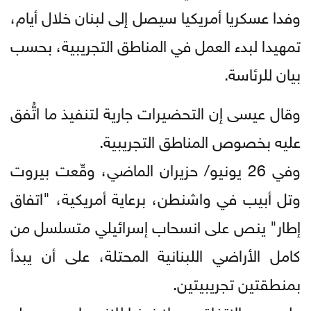
وفدا عسكريا أمريكيا سيصل إلى لبنان خلال أيام،
تمهيدا لبدء العمل في المناطق التجريبية، بحسب
بيان للرئاسة.
وقال عيسى إن التحضيرات جارية لتنفيذ ما اتُّفق
عليه بخصوص المناطق التجريبية.
وفي 26 يونيو/ حزيران الماضي، وقّعت بيروت
وتل أبيب في واشنطن، برعاية أمريكية، "اتفاق
إطار" ينص على انسحاب إسرائيلي متسلسل من
كامل الأراضي اللبنانية المحتلة، على أن يبدأ
بمنطقتين تجريبيتين.
ولم يحدد الاتفاق جدولا زمنيا للانسحاب، ويربطه