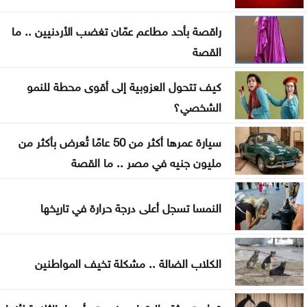
القطاع المالي
راقصة بأحد مطاعم عمّان تغضب الأردنيين .. ما
بغداد والرياض تبحثان التنسيق الأمني وتطورات
القصة
المنطقة
كيف تتحول العزوبية إلى أقوى محطة للنمو
واشنطن: اتفاق مرتقب لإعادة فتح مضيق هرمز خلال
الشخصي؟
الساعات المقبلة
سيارة عمرها أكثر من 50 عامًا تُعرض بأكثر من
مُسيرة أوكرانية تستهدف مبنى سكنيا وتودي بحياة
مليون جنيه في مصر .. ما القصة
شخصين في القرم
النمسا تسجل أعلى درجة حرارة في تاريخها
نائب أردوغان: اتفاقية مكة للدفاع المشترك خطوة
تاريخية لتعزيز أمن المنطقة
الكلاب الضالة .. مشكلة تخيف المواطنين
أمانة عمّان تحيل عطاء محطة الباص السريع إلى مقاول
محلي
قطعت جثة والدتها ووضعت رأسها بالثلاجة لأنها