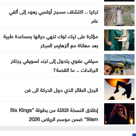
والتزامات الناتو
تركيا .. اكتشاف مسبح أولمبي يعود إلى ألفي
مسؤول أميركي: تقدم في محادثات عُمان وإيران حول
عام
مضيق هرمز
مؤثرة على تيك توك تنهي حياتها بمساعدة طبية
بعد معاناة مع ألزهايمر المبكر
سيلفي عفوي يتحول إلى ترند تسويقي يجتاح
البراندات .. ما القصة؟
الرجل الطائر الذي حول الحركة الى فن
إطلاق النسخة الثالثة من بطولة "Six Kings
Slam" ضمن موسم الرياض 2026