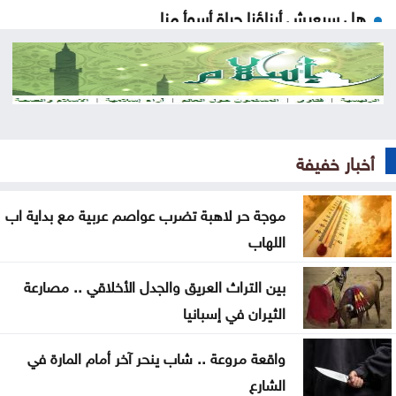
هل سيعيش أبناؤنا حياة أسوأ منا
مات قبل تخرجه بشهر .. فيديو مؤثر لأم تتسلم شهادة
ابنها الراحل
موجة حر قوية تضرب المنطقة بحرارة تلامس 50 مئوية
.. ماذا عن الأردن؟
أخبار خفيفة
البرلمان العربي يدين تفجيرًا إرهابيًا استهدف حافلة ركاب
موجة حر لاهبة تضرب عواصم عربية مع بداية اب
بريف دمشق
اللهاب
واشنطن تضغط على إسرائيل لإقرار هدنة في غزة
بين التراث العريق والجدل الأخلاقي .. مصارعة
إسبانيا تفرض قيودًا على الرحلات الجوية والسفن
الثيران في إسبانيا
القادمة من إيطاليا
واقعة مروعة .. شاب ينحر آخر أمام المارة في
الحكومة التركية تنفي أي تعارض بين اتفاقية الدفاع
الشارع