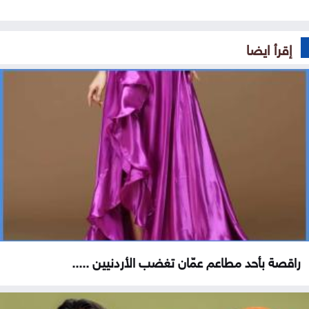
إقرأ ايضا
راقصة بأحد مطاعم عمّان تغضب الأردنيين .....