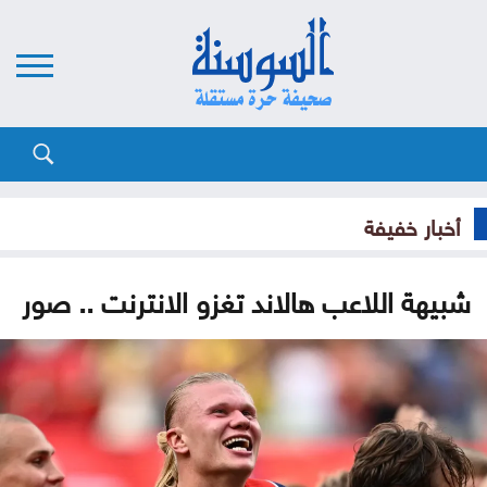
أخبار خفيفة
شبيهة اللاعب هالاند تغزو الانترنت .. صور