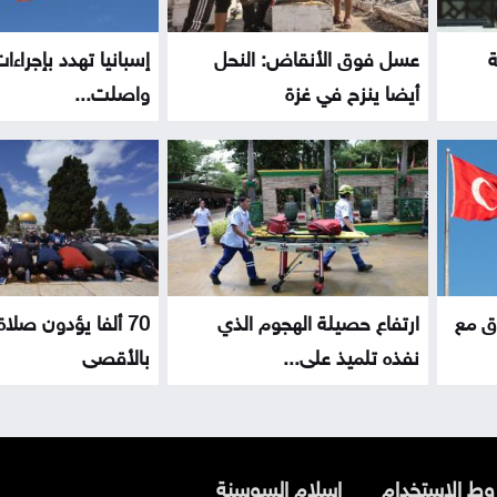
ة
عسل فوق الأنقاض: النحل
إسبانيا تهدد بإجراءا
أيضا ينزح في غزة
واصلت...
اق مع
ارتفاع حصيلة الهجوم الذي
70 ألفا يؤدون صلا
نفذه تلميذ على...
بالأقصى
ط الاستخدام
اسلام السوسنة