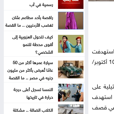
واصلت إيطاليا تعليق شنغن
رسمية في آب
راقصة بأحد مطاعم عمّان
خدمات المخيمات تشيد بمواقف
تغضب الأردنيين .. ما القصة
الأردن الداعمة للقدس وفلسطين
كيف تتحول العزوبية إلى
الرياض تنفي ارتباط الاتفاق مع أنقرة
أقوى محطة للنمو
وإسلام آباد بمساعٍ نووية
 استهدفت
الشخصي؟
مناطق متفرقة في قطاع غزة، في ظل الخروقات المتواصلة لاتفاق وقف إطلاق النار الساري منذ 10 أكتوبر/
سيارة عمرها أكثر من 50
زراعة جرش تُقدم 1368 خدمة وتُوزع
عامًا تُعرض بأكثر من مليون
260 ألف شتلة
جنيه في مصر .. ما القصة
لية على
الأردنيون يترقبون عطلة رسمية في
النمسا تسجل أعلى درجة
آب
 استهدف
حرارة في تاريخها
 في قصف
تنفيذ 23 مشروعاً لطرق محافظة
الكلاب الضالة .. مشكلة