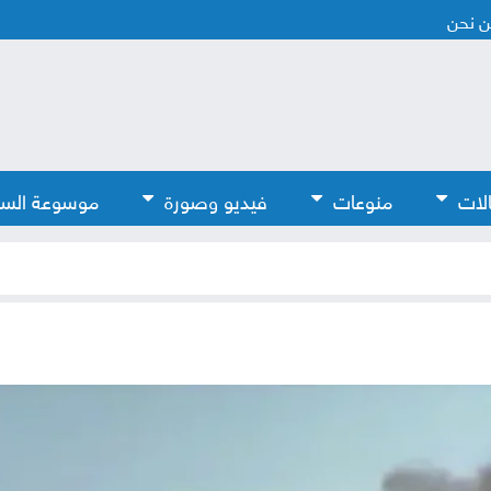
 نحن
لات
منوعات
فيديو وصورة
موسوعة الس