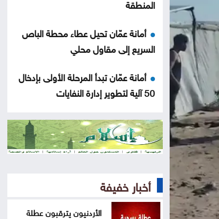
المنطقة
أمانة عمّان تحيل عطاء محطة الباص
السريع إلى مقاول محلي
أمانة عمّان تبدأ المرحلة الأولى بإدخال
50 آلية لتطوير إدارة النفايات
إشادة شعبية بالاشتراطات الجديدة
للشاورما مع دعوات لتشديد الرقابة
عسل فوق الأنقاض: النحل أيضا ينزح
في غزة
أخبار خفيفة
إسبانيا تهدد بإجراءات مضادة إذا
الأردنيون يترقبون عطلة