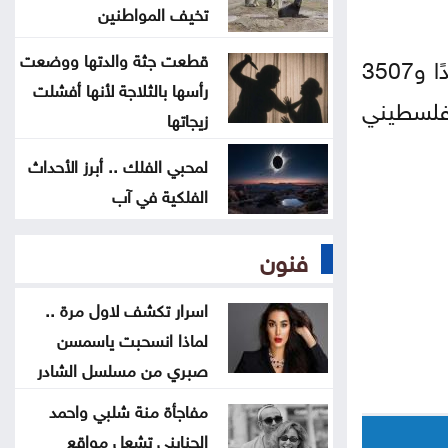
المفرق
تخيف المواطنين
قطعت جثة والدتها ووضعت
ووفق وزارة الصحة، فإن خروقات إسرائيل لوقف إطلاق النار أسفرت حتى الأربعاء عن 1092 شهيدًا و3507
البرلمان العربي يدين استهداف
رأسها بالثلاجة لأنها أفشلت
المدنيين بالسعودية واليمن
رتكبها إسرائيل منذ 8 أكتوبر 2023، استشهد أكثر من 73 ألف فلسطيني
زيجاتها
ارتفاع حصيلة الهجوم الذي نفذه تلميذ
لمحبي الفلك .. أبرز الأحداث
على مدرسة بتايلند
الفلكية في آب
70 ألفا يؤدون صلاة الجمعة بالأقصى
فنون
اسرار تكشف لاول مرة ..
لماذا انسحبت ياسمسن
صبري من مسلسل الشادر
مفاجأة منة شلبي واحمد
الجنايني تشعل مواقع