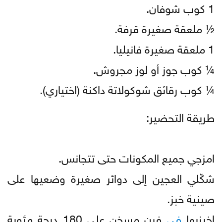
1 كوب شوفان.
½ ملعقة صغيرة قرفة.
1 ملعقة صغيرة فانيليا.
¼ كوب جوز أو لوز مجروش.
¼ كوب رقائق شوكولاتة داكنة (اختياري).
طريقة التحضير:
امزجي جميع المكونات حتى تتجانس.
شكّلي العجين إلى دوائر صغيرة وضعيها على
صينية خبز.
اخبزيها
في
فرن مسخن على 180 درجة مئوية