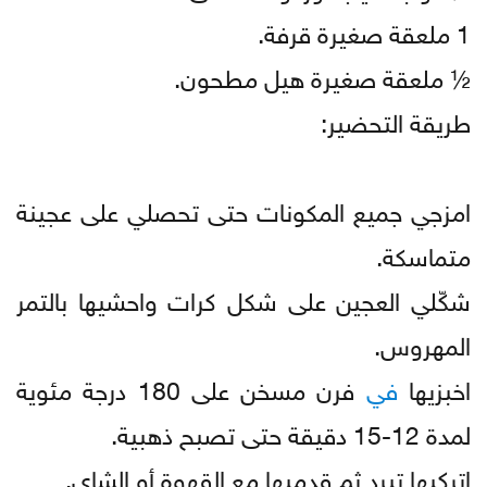
1 ملعقة صغيرة قرفة.
½ ملعقة صغيرة هيل مطحون.
طريقة التحضير:
امزجي جميع المكونات حتى تحصلي على عجينة
متماسكة.
شكّلي العجين على شكل كرات واحشيها بالتمر
المهروس.
اخبزيها
في
فرن مسخن على 180 درجة مئوية
لمدة 12-15 دقيقة حتى تصبح ذهبية.
اتركيها تبرد ثم قدميها مع القهوة أو الشاي.