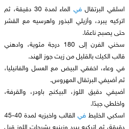
اسلقي البرتقال
في
الماء لمدة 30 دقيقة، ثم
اتركيه يبرد، وأزيلي البذور واهرسيه مع القشر
حتى يصبح ناعمًا.
سخني الفرن إلى 180 درجة مئوية، وادهني
قالب الكيك بالقليل من زيت جوز الهند.
في وعاء، اخفقي البيض مع العسل والفانيليا،
ثم أضيفي البرتقال المهروس.
أضيفي دقيق اللوز، البيكنج باودر، والقرفة،
واخلطي جيدًا.
اسكبي الخليط
في
القالب واخبزيه لمدة 40-45
دقيقة، ثم اتركيه يبرد وزينيه بشرحات اللوز قبل