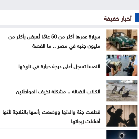
سيارة عمرها أكثر من 50 عامًا تُعرض بأكثر من مليون
جنيه في مصر .. ما القصة
أخبار خفيفة
نقص الشرائح يلاحق آبل .. هل تتأثر أجهزة آيفون وماك؟
سيارة عمرها أكثر من 50 عامًا تُعرض بأكثر من
هل أصبحت الهواتف القابلة للطي مملة؟
مليون جنيه في مصر .. ما القصة
5 إشارات قد يرسلها القلب قبل الجلطة .. لا تتجاهلها
النمسا تسجل أعلى درجة حرارة في تاريخها
العدو الخفي للمسافرين .. لماذا يرهقك اختلاف التوقيت
وداعا لعسر الهضم .. طرق منزلية بسيطة تمنح معدتك
الكلاب الضالة .. مشكلة تخيف المواطنين
الراحة
قطعت جثة والدتها ووضعت رأسها بالثلاجة لأنها
هل تأكل البطيخ مع الخبز؟ خبراء يوضحون ما قد يحدث
أفشلت زيجاتها
لجسمك
عطالله: الوصاية الهاشمية صمام أمان للمقدسات في