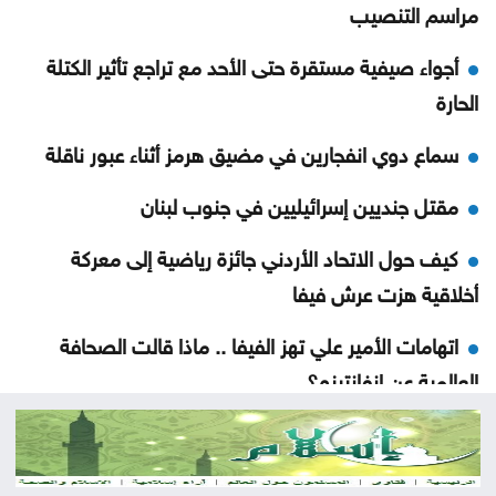
مراسم التنصيب
أجواء صيفية مستقرة حتى الأحد مع تراجع تأثير الكتلة
الحارة
سماع دوي انفجارين في مضيق هرمز أثناء عبور ناقلة
مقتل جنديين إسرائيليين في جنوب لبنان
كيف حول الاتحاد الأردني جائزة رياضية إلى معركة
أخلاقية هزت عرش فيفا
اتهامات الأمير علي تهز الفيفا .. ماذا قالت الصحافة
العالمية عن إنفانتينو؟
إسبانيا تسعى لاستضافة نهائي مونديال 2030 بدلًا من
المغرب