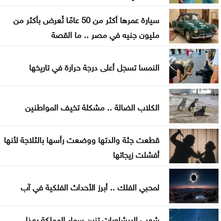
عطاء حكومي لتعزيز مخزون النفط
سيارة عمرها أكثر من 50 عامًا تُعرض بأكثر من
مليون جنيه في مصر .. ما القصة
حفيدة كبير العسكر تعتلي منصة الحق
الثقة واليقين بعد الثبات أولا
النمسا تسجل أعلى درجة حرارة في تاريخها
الكلاب الضالة .. مشكلة تخيف المواطنين
قطعت جثة والدتها ووضعت رأسها بالثلاجة لأنها
أفشلت زيجاتها
لمحبي الفلك .. أبرز الأحداث الفلكية في آب
شهب البرشاويات تزين سماء المملكة بهذا