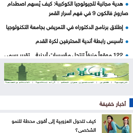
هدية مجانية للجيولوجيا الكوكبية: كيف يُسهم اصطدام
صاروخ فالكون 9 في فهم أسرار القمر
إطلاق برنامج الدكتوراه في التمريض بجامعة التكنولوجيا
تأسيس رابطة أندية المحترفين لكرة القدم
122 موقعاً مزيفاً تنتحل مؤسسات أردنية .. تقرير رسمي
يكشف أخطر أبواب الاختراق
ضبط أربع حقائب تحتوي على كميات كبيرة من المخدرات
كيف يصيغ قانون العفو العام معادلة السلم المجتمعي
أخبار خفيفة
كهرباء إربد تطلق خدماتها الإلكترونية عبر تطبيقها الذكي
و«سند»
كيف تتحول العزوبية إلى أقوى محطة للنمو
النائب الكباريتي يُثمن مواقف الملك تجاه القدس
الشخصي؟