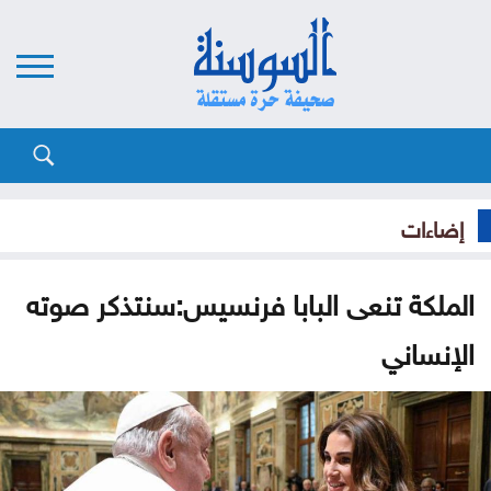
إضاءات
الملكة تنعى البابا فرنسيس:سنتذكر صوته
الإنساني