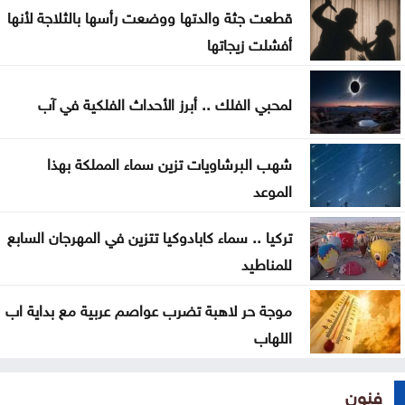
قطعت جثة والدتها ووضعت رأسها بالثلاجة لأنها
وداعا لعسر الهضم .. طرق منزلية بسيطة تمنح معدتك
أفشلت زيجاتها
الراحة
هل تأكل البطيخ مع الخبز؟ خبراء يوضحون ما قد يحدث
لمحبي الفلك .. أبرز الأحداث الفلكية في آب
لجسمك
شهب البرشاويات تزين سماء المملكة بهذا
الموعد
تركيا .. سماء كابادوكيا تتزين في المهرجان السابع
للمناطيد
موجة حر لاهبة تضرب عواصم عربية مع بداية اب
اللهاب
فنون