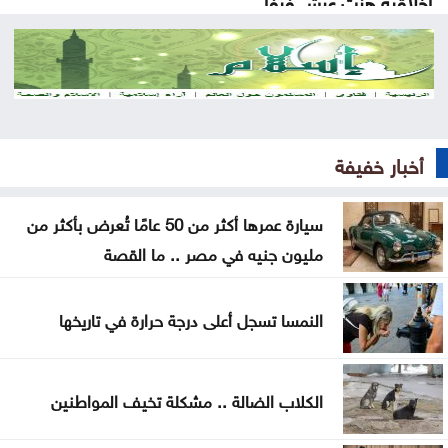
أخلاقية هزت عرش فيفا
اتهامات الأمير علي تهز الفيفا .. ماذا قالت الصحافة
العالمية عن إنفانتينو؟
إسبانيا تسعى لاستضافة نهائي مونديال 2030 بدلًا من
المغرب
أخبار خفيفة
سيارة عمرها أكثر من 50 عامًا تُعرض بأكثر من مليون
سيارة عمرها أكثر من 50 عامًا تُعرض بأكثر من
جنيه في مصر .. ما القصة
مليون جنيه في مصر .. ما القصة
نقص الشرائح يلاحق آبل .. هل تتأثر أجهزة آيفون وماك؟
النمسا تسجل أعلى درجة حرارة في تاريخها
هل أصبحت الهواتف القابلة للطي مملة؟
5 إشارات قد يرسلها القلب قبل الجلطة .. لا تتجاهلها
الكلاب الضالة .. مشكلة تخيف المواطنين
العدو الخفي للمسافرين .. لماذا يرهقك اختلاف التوقيت