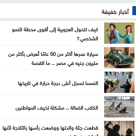
العنف ضد المرأة .. حق ام جريمة اختيار
أخبار خفيفة
عن تهديدات المناخ في المغرب العربي
كيف تتحول العزوبية إلى أقوى محطة للنمو
أخيراً العالم يكتشف سبتة
الشخصي؟
هل الزواج علاقة صحية
سيارة عمرها أكثر من 50 عامًا تُعرض بأكثر من
من كريم خان إلى بيدرو سانشيز… كلفة الوقوف مع
مليون جنيه في مصر .. ما القصة
فلسطين
النمسا تسجل أعلى درجة حرارة في تاريخها
جون إسبوزيتو ومجتمعات الإسلام: أحد آخر النبلاء
دراسة حديثة: التحدث بأكثر من لغة يبطئ الشيخوخة
الكلاب الضالة .. مشكلة تخيف المواطنين
البيولوجية للدماغ
قطعت جثة والدتها ووضعت رأسها بالثلاجة لأنها
أفشلت زيجاتها