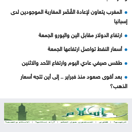
المغرب يتعاون لإعادة القُصّر المغاربة الموجودين لدى
إسبانيا
ارتفاع الدولار مقابل الين واليورو الجمعة
أسعار النفط تواصل ارتفاعها الجمعة
طقس صيفي عادي اليوم وارتفاع الأحد والاثنين
بعد أقوى صعود منذ فبراير .. إلى أين تتجه أسعار
الذهب؟
تهنئة لــ الدكتور القاضي بسام التلاهين
بعد موسم التخريج .. هل أصبحت الشهادة الجامعية
كافية؟