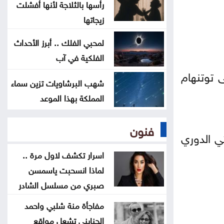
بالسعودية
رأسها بالثلاجة لأنها أفشلت
زيجاتها
إردوغان يصل إلى جدة
لمحبي الفلك .. أبرز الأحداث
الفلكية في آب
ارتفاع كبير في الصادرات والواردات
 توتنهام
الصينية
شهب البرشاويات تزين سماء
المملكة بهذا الموعد
فنون
ئي الدوري
اسرار تكشف لاول مرة ..
لماذا انسحبت ياسمسن
صبري من مسلسل الشادر
مفاجأة منة شلبي واحمد
الجنايني تشعل مواقع