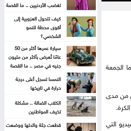
توقيع اتفاقية دفاع بين السعودية
تغضب الأردنيين .. ما القصة
وتركيا وباكستان
كيف تتحول العزوبية إلى
أقوى محطة للنمو
الجامعة العربية تدين الهجمات على
الشخصي؟
السعودية واليمن
سيارة عمرها أكثر من 50
تواصل فعاليات مهرجان صيف الأردن
عامًا تُعرض بأكثر من مليون
الجمعة
راة التي جمعتهما الجمعة
جنيه في مصر .. ما القصة
النمسا تسجل أعلى درجة
ارتفاع الأسهم البريطانية الجمعة
حرارة في تاريخها
ى لضربة رأس من مدى
الرئيس الجديد لكولومبيا يتولى منصبه
الكلاب الضالة .. مشكلة
لكرة.
رسمياً اليوم
تخيف المواطنين
ديو التي
الأردن يدين الاعتداء الحوثي في نجران
قطعت جثة والدتها ووضعت