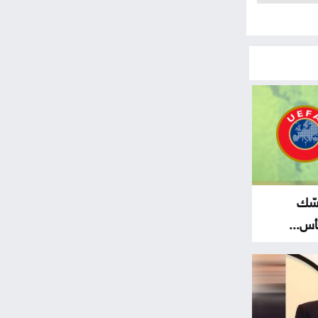
مسّك
س...