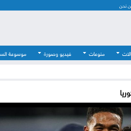
 نحن
لات
منوعات
فيديو وصورة
موسوعة الس
ريا