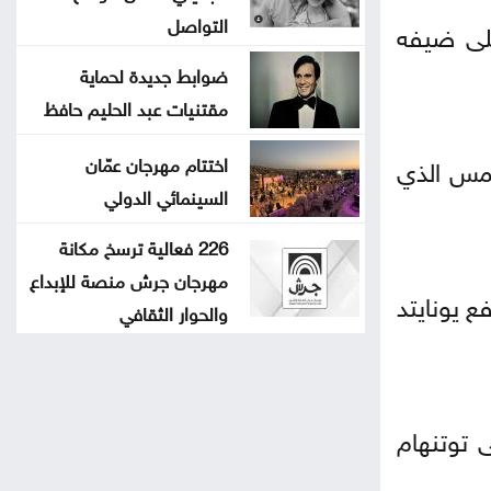
التواصل
له في التأهل لدوري أبطال أوروبا الموسم المقبل بفوزه الصعب 1-0 على ضيفه
ضوابط جديدة لحماية
مقتنيات عبد الحليم حافظ
س الذي
اختتام مهرجان عمّان
السينمائي الدولي
226 فعالية ترسخ مكانة
مهرجان جرش منصة للإبداع
 يونايتد
والحوار الثقافي
 توتنهام