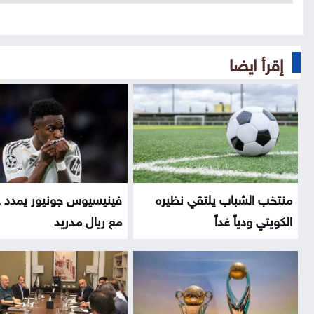
إقرأ ايضا
منتخب الشباب يلتقي نظيره
فينيسيوس جونيور يمدد 
الكويتي ودياً غداً
مع ريال مدريد