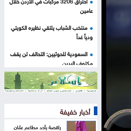
احتراق 3206 مركبات في الأردن خلال
عامين
منتخب الشباب يلتقي نظيره الكويتي
ودياً غداً
السعودية للحوثيين: التحالف لن يقف
مكتوف اليدين
توجيه لإزالة المركبات المهملة
والمعطلة في الرصيفة
على هامش التعديل على قانون
أخبار خفيفة
الجامعات الأردنية
راقصة بأحد مطاعم عمّان