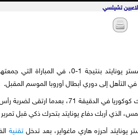
لاعبين تشيلسي
حقق تشيلسي فوزًا ثمينًا على مانشستر يونايتد بنتيجة 1-0، في المبا
 في التأهل إلى دوري أبطال أوروبا الموسم المقبل.
الإسباني مارك كوكوريا في الدقيقة 71، بعدما ارتق
س، الذي أربك دفاع يونايتد بتحرك ذكي قبل تمرير ا
 يونايتد أحرزه هاري ماغواير، بعد تدخل
تقنية
الفي