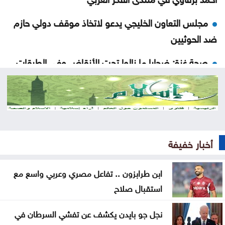
مجلس التعاون الخليجي يدعو لاتخاذ موقف دولي حازم
ضد الحوثيين
صحة غزة: ضحايا ما زالوا تحت الأنقاض وفي الطرقات
الأمن السيبراني يحذر من روابط مزيفة مع اقتراب إعلان
نتائج التوجيهي
تربية عجلون تتسلم مشروع BTEC للرعاية الصحية
بمدرسة عبين الثانوية
أخبار خفيفة
إطلاق الخدمات الاستشارية لمشروع تحسين كفاءة قطاع
ابن طرابزون .. تفاعل مصري وعربي واسع مع
المياه
استقبال صلاح
ارتفاع جديد بأسعار الذهب بمقدار 30 قرشًا محليًا الاثنين
نجل جو بايدن يكشف عن تفشي السرطان في