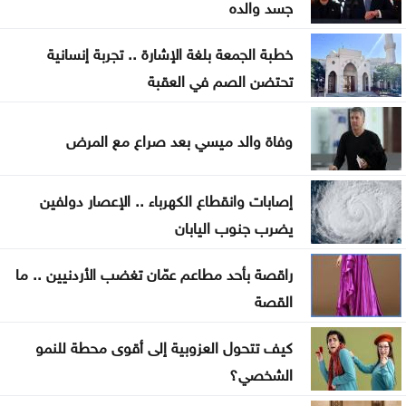
الأمن العام يتوعد مطلقي العيارات النارية بالتزامن مع
جسد والده
نتائج التوجيهي
خطبة الجمعة بلغة الإشارة .. تجربة إنسانية
ارتفاع رخص الأبنية في المملكة 3.2% خلال النصف
تحتضن الصم في العقبة
الأول من 2026
وفاة والد ميسي بعد صراع مع المرض
التربية تحذر من صفحات وهمية على تيليغرام تدّعي
تعديل نتائج التوجيهي
إصابات وانقطاع الكهرباء .. الإعصار دولفين
روسيا تسقط 456 مسيّرة أوكرانية وتعلن عن قتلى
يضرب جنوب اليابان
مصابون بنيران الاحتلال الإسرائيلي في جباليا شمال
راقصة بأحد مطاعم عمّان تغضب الأردنيين .. ما
قطاع غزة
القصة
كيف تتحول العزوبية إلى أقوى محطة للنمو
الشخصي؟