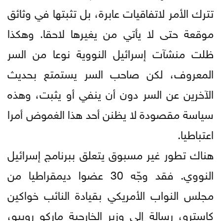
تترك الأمر لاتفاقيات عابرة، بل تثبتها في وثائق
موقعة حتى لا يأتي من يغيرها لاحقا. وهكذا
ظلت منشآت إسرائيل النووية نوعا من السر
المعروف، لكن صاحب السر يستمتع بحديث
الآخرين عن السر دون أن ينفي أو يثبت، وهذه
سياسة مقصودة لا يظنن أحد هذا الغموض أمرا
اعتباطيا.
هناك تطور غير مسبوق يتعلق ببرنامج إسرائيل
النووي. فقد وجّه 30 عضوا ديمقراطيا من
مجلس النواب الأمريكي بقيادة النائب خواكين
كاسترو، رسالة إلى وزير الخارجية ماركو روبيو،