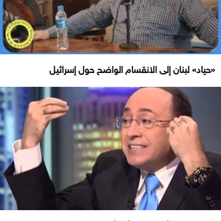
«حياد» لبنان إلى الانقسام الواضح حول إسرائيل