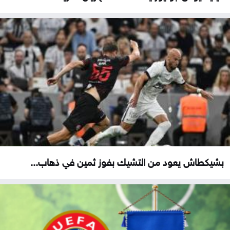
بشيكطاش يعود من التشيك بفوز ثمين في ذهاب...