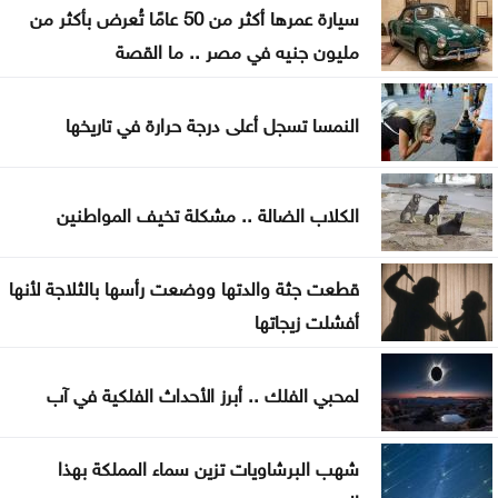
اختتام فعاليات الأسبوع السادس من معسكرات الحسين
سيارة عمرها أكثر من 50 عامًا تُعرض بأكثر من
للعمل والبناء
مليون جنيه في مصر .. ما القصة
الذهب يتجه نحو أكبر مكاسب أسبوعية منذ أشهر
النمسا تسجل أعلى درجة حرارة في تاريخها
الكلاب الضالة .. مشكلة تخيف المواطنين
قطعت جثة والدتها ووضعت رأسها بالثلاجة لأنها
أفشلت زيجاتها
لمحبي الفلك .. أبرز الأحداث الفلكية في آب
شهب البرشاويات تزين سماء المملكة بهذا