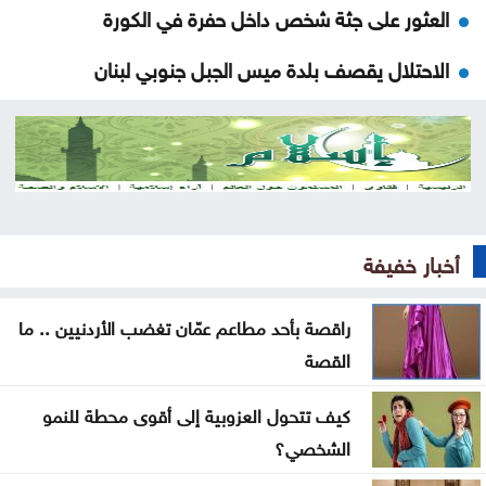
العثور على جثة شخص داخل حفرة في الكورة
الاحتلال يقصف بلدة ميس الجبل جنوبي لبنان
فينيسيوس جونيور يمدد عقده مع ريال مدريد
ارتفاع عدد إصابات إيبولا إلى أكثر من 4 آلاف بالكونغو
راقصة بأحد مطاعم عمّان تغضب الأردنيين .. ما القصة
أخبار خفيفة
تراجع حركة الملاحة عبر مضيق هرمز
تايلاند .. مقتل وإصابة أكثر من 22 شخصاً بحادث إطلاق
راقصة بأحد مطاعم عمّان تغضب الأردنيين .. ما
نار داخل مدرسة
القصة
التعاون الخليجي يقف بصف السعودية في مواجهة
كيف تتحول العزوبية إلى أقوى محطة للنمو
اعتداءات الحوثيين
الشخصي؟