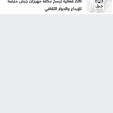
226 فعالية ترسخ مكانة مهرجان جرش منصة
للإبداع والحوار الثقافي