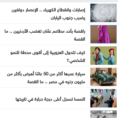
لاعب منتخب النشامى أبو طه ينضم لنادي نيوم
السعودي
إصابات وانقطاع الكهرباء .. الإعصار دولفين
يضرب جنوب اليابان
المنتخب الوطني لكرة السلة في المجموعة الثانية بدورة
الألعاب الآسيوية
راقصة بأحد مطاعم عمّان تغضب الأردنيين .. ما
القصة
تعرض سفينة إماراتية للاستهداف بصاروخ أثناء عبورها
هرمز
كيف تتحول العزوبية إلى أقوى محطة للنمو
الشخصي؟
رصد إطلاق صواريخ حوثية تجاه البحر الأحمر
سيارة عمرها أكثر من 50 عامًا تُعرض بأكثر من
مهم بشأن توصيل الوجبات عبر التطبيقات
مليون جنيه في مصر .. ما القصة
تعليق الرحلات القادمة إلى مطار كاتانيا بسبب الدخان
البركاني
النمسا تسجل أعلى درجة حرارة في تاريخها