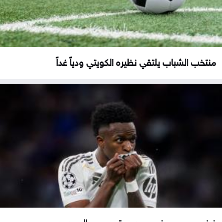
منتخب الشباب يلتقي نظيره الكويتي ودياً غداً
فينيسيوس جونيور يمدد عقده مع ريال مدريد