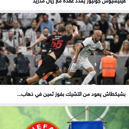
بشيكطاش يعود من التشيك بفوز ثمين في ذهاب...