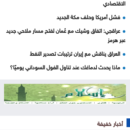
الاقتصادي
فشل أمريكا وحلف مكة الجديد
عراقجي: اتفاق وشيك مع عُمان لفتح مسار ملاحي جديد
عبر هرمز
العراق يناقش مع إيران ترتيبات تصدير النفط
ماذا يحدث لدماغك عند تناول الفول السوداني يوميًا؟
كيف يخدعنا الذكاء الاصطناعي بمخرجات مصقولة بلا
جوهر
اتفاقية مكة للدفاع المشترك .. البحث عن أمن المستقبل
حين تصبح المدرسة ملجأً
أخبار خفيفة