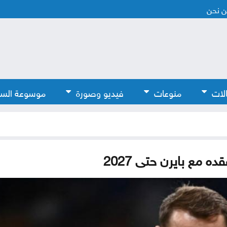
 نحن
لات
منوعات
فيديو وصورة
موسوعة الس
ه مع بايرن حتى 2027