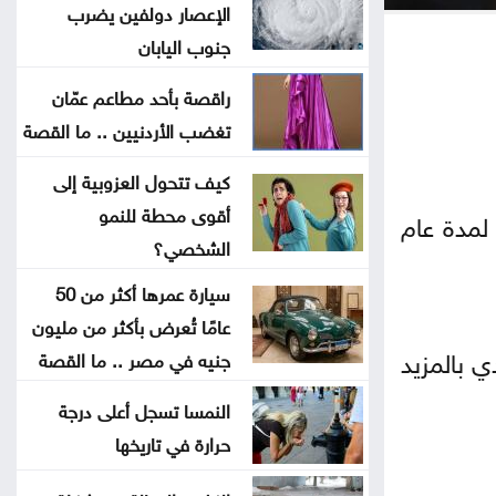
الهندسة الطبية الحيوية
الإعصار دولفين يضرب
جنوب اليابان
تحذير من إطلاق العيارات النارية
راقصة بأحد مطاعم عمّان
وإغلاق الطرق باحتفالات التوجيهي
تغضب الأردنيين .. ما القصة
التكنولوجيا الزراعية في عمان الأهلية
كيف تتحول العزوبية إلى
تشارك بفعاليات اليوم العالمي لمكافحة
أقوى محطة للنمو
لمدة عام
التصحر والجفاف 2026
الشخصي؟
سيارة عمرها أكثر من 50
هندسة عمان الأهلية تحصد المركز
عامًا تُعرض بأكثر من مليون
الأول بمسابقة مشاريع النقل والمرور
 طالب النادي بالمزيد
جنيه في مصر .. ما القصة
النمسا تسجل أعلى درجة
2.8 مليار دينار قروض كشف الراتب
حرارة في تاريخها
منذ بداية العام