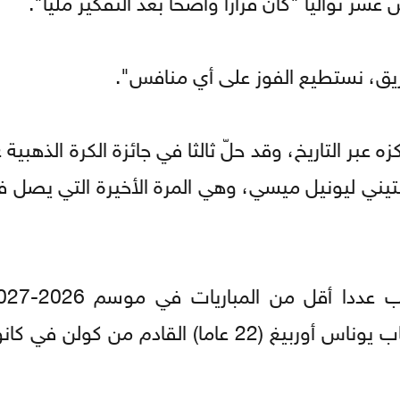
ريق، نستطيع الفوز على أي منافس".
جنتيني ليونيل ميسي، وهي المرة الأخيرة التي يصل 
لتسهيل الانتقال السلس للحارس الاحتياطي الشاب يوناس أوربيغ (22 عاما) القادم 