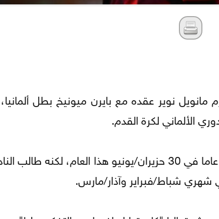
مانويل نوير عقده مع بايرن ميونيخ بطل ألمانيا، 
وكان من المقرر أن ينتهي عقد الحارس البالغ 40 عاما في 30 حزيران/يونيو هذا العام، لكنه
 شهري شباط/فبراير وآذار/مارس.
ر تواليا "كان قرارا واضحا بعد التفكير مليا".