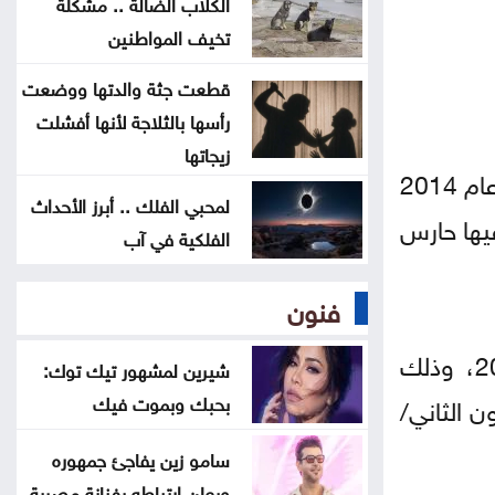
الكلاب الضالة .. مشكلة
معالم سعودية تضاء بأعلام المملكة
تخيف المواطنين
وتركيا وباكستان .. صور
قطعت جثة والدتها ووضعت
ليلة فنية وتراثية بالزرقاء ضمن
رأسها بالثلاجة لأنها أفشلت
فعاليات صيف الأردن
زيجاتها
ويُعتبر نوير من بين أفضل حراس المرمى في مركزه عبر التاريخ، وقد حلّ ثالثا في جائزة الكرة الذهبية عام 2014
لمحبي الفلك .. أبرز الأحداث
لا تمديد لفترة قوننة وتوفيق الأوضاع
فيها حارس
الفلكية في آب
للعمالة غير الأردنية المخالفة
فنون
قفزة بأسعار الذهب في الأردن السبت
وذكرت صحيفة "بيلد" الألمانية أن نوير سيلعب عددا أقل من المباريات في موسم 2026-2027، وذلك
شيرين لمشهور تيك توك:
بحبك وبموت فيك
من كولن في كانون الثاني/
سامو زين يفاجئ جمهوره
ويعلن ارتباطه بفنانة مصرية