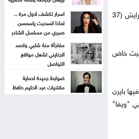
كما مدد بايرن الذي احتفظ بلقبه بطلا للدوري للموسم الثاني تواليا عقد الحارس الثالث سفين أولرايش (37
اسرار تكشف لاول مرة ..
لماذا انسحبت ياسمسن
صبري من مسلسل الشادر
مفاجأة منة شلبي واحمد
201 مع ألمانيا، استمر نوير مع بايرن بعد اعتزاله دوليا في عام 2024، حيث خاض
الجنايني تشعل مواقع
التواصل
ضوابط جديدة لحماية
مقتنيات عبد الحليم حافظ
يها بايرن
ي "ويفا"