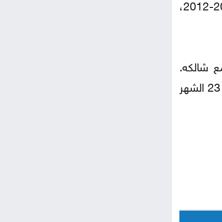
لم يفشل نوير في الفوز بلقب الدوري الألماني إلا مرتين منذ وصوله إلى بافاريا، في موسمي 2011-2012،
ع شالكه.
بامكانه رفع الكأس للمرة السابعة الأسبوع المقبل عندما يخوض المباراة النهائية أمام شتوتغارت في 23 الشهر