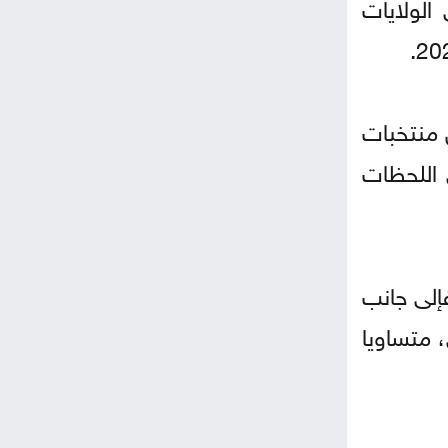
الولايات
أولية تضم 55 اسما قدمتها كل منتخبات
 اللحظات
ية لامعة مع بايرن منذ انضمامه إليه قادما من ناديه الأم شالكه عام 2011. فإلى جانب
 مرة، وهو رقم قياسي، متساويا