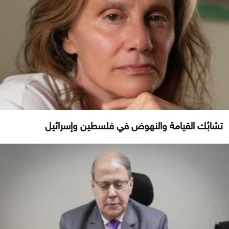
تشابُك القيامة والنهوض في فلسطين وإسرائيل