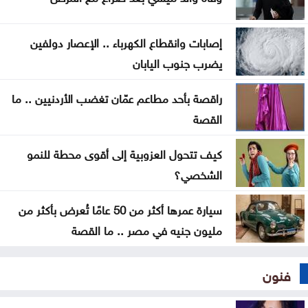
ترمب: نراقب إيران اقتصادياً ونؤجل أي تحرك عسكري
كبير
إصابات وانقطاع الكهرباء .. الإعصار دولفين
يضرب جنوب اليابان
الحيصة: أراضي مشروع سكة العقبة ستسجل باسم
خزينة الدولة
راقصة بأحد مطاعم عمّان تغضب الأردنيين .. ما
القصة
كيف تتحول العزوبية إلى أقوى محطة للنمو
الشخصي؟
سيارة عمرها أكثر من 50 عامًا تُعرض بأكثر من
مليون جنيه في مصر .. ما القصة
فنون