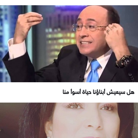
هل سيعيش أبناؤنا حياة أسوأ منا