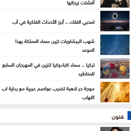
أفشلت زيجاتها
سياحة عجلون تطلق رحلات برنامج أردننا جنة إلى مختلف
مناطق المملكة
لمحبي الفلك .. أبرز الأحداث الفلكية في آب
صادرات عمّان الصناعية تكسر حاجز 4 مليارات دينار منذ
بداية العام
شهب البرشاويات تزين سماء المملكة بهذا
الموعد
سلسلة غارات إسرائيلية على جنوب لبنان تزامنا مع
استمرار مفاوضات روما
تركيا .. سماء كابادوكيا تتزين في المهرجان السابع
للمناطيد
الوصاية الهاشمية تحظى بإجماع عربي وإسلامي في
اجتماع عمّان
موجة حر لاهبة تضرب عواصم عربية مع بداية اب
اللهاب
فنون