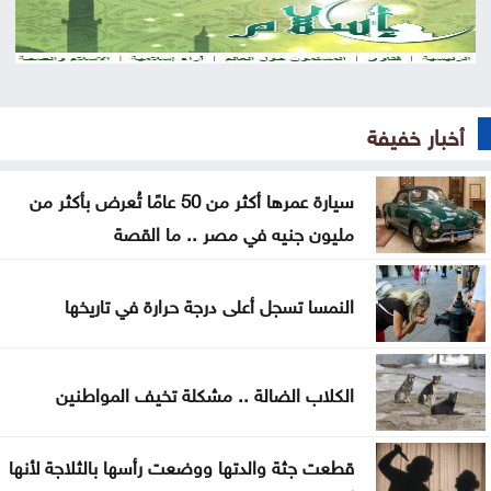
من مخيم قلنديا
قلنديا تحت الحصار .. الرئاسة الفلسطينية تحذر من
مخطط يستهدف المخيمات
أخبار خفيفة
وزير الاقتصاد الرقمي يفتتح المركز التكنولوجي منصة
الشمال في إربد
سيارة عمرها أكثر من 50 عامًا تُعرض بأكثر من
مليون جنيه في مصر .. ما القصة
بيان صادر عن اللجنة النقابية للعاملين في شركة البوتاس
العربية
النمسا تسجل أعلى درجة حرارة في تاريخها
ندوة بعنوان المفرق .. عروس البادية ودورها في بناء
السردية الأردنية الأحد
الكلاب الضالة .. مشكلة تخيف المواطنين
عمان الاهلية بطلة الجامعات الأردنية في الكراتيه للطلاب
ووصيفه البطولة للطالبات .. صور
قطعت جثة والدتها ووضعت رأسها بالثلاجة لأنها