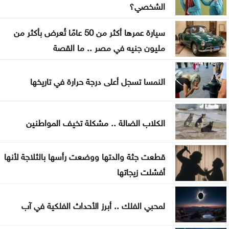
افتتاح مركز الخدمات الحكومي في عجلون
الشخصي؟
إغلاق باب التسجيل للمشاركة في معرض الكتاب
سيارة عمرها أكثر من 50 عامًا تُعرض بأكثر من
مليون جنيه في مصر .. ما القصة
فيدان يستنكر الهجمات الإسرائيلية على سوريا
السعايدة يبحث مع علاوي تعزيز التعاون البرلماني
النمسا تسجل أعلى درجة حرارة في تاريخها
الكلاب الضالة .. مشكلة تخيف المواطنين
قطعت جثة والدتها ووضعت رأسها بالثلاجة لأنها
أفشلت زيجاتها
لمحبي الفلك .. أبرز الأحداث الفلكية في آب