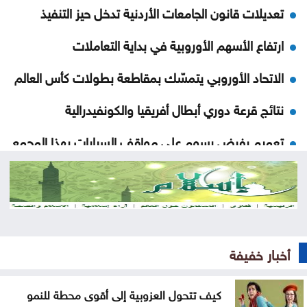
تعديلات قانون الجامعات الأردنية تدخل حيز التنفيذ
ارتفاع الأسهم الأوروبية في بداية التعاملات
الاتحاد الأوروبي يتمسّك بمقاطعة بطولات كأس العالم
نتائج قرعة دوري أبطال أفريقيا والكونفيدرالية
تعميم بفرض رسوم على مواقف السيارات بهذا المجمع
إنجازات التنمية الاجتماعية لشهر تموز .. تقرير
دعوة للأردنيين الراغبين بالاستفادة من خدمات الضمان
الإلكترونية
أخبار خفيفة
ضبط بئر مخالفة واعتداءات على المياه بوادي السير
ومعان
كيف تتحول العزوبية إلى أقوى محطة للنمو