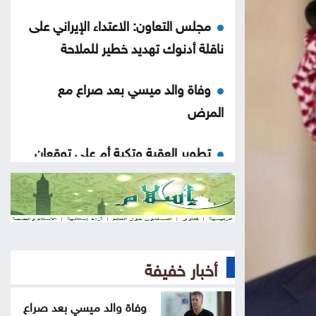
مجلس التعاون: الاعتداء الإيراني على
ناقلة أدنوك تهديد خطير للملاحة
وفاة والد ميسي بعد صراع مع
المرض
تطوير العقبة وتكية أم علي توقعان
اتفاقية لدعم الأسر المحتاجة
متعافٍ من الكريستال يحذر: الإدمان
يدمر الإنسان والمجتمع
أخبار خفيفة
مجلس الأمن يعقد جلسة بشأن
الضفة الغربية الثلاثاء
وفاة والد ميسي بعد صراع