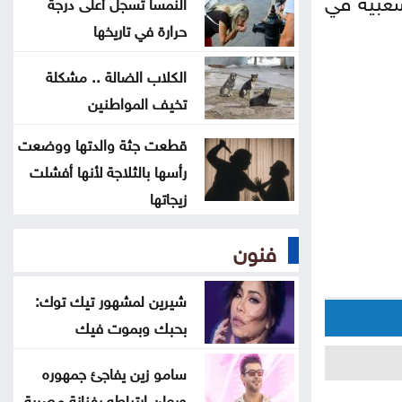
النمسا تسجل أعلى درجة
حرارة في تاريخها
فشل أمريكا وحلف مكة الجديد
الكلاب الضالة .. مشكلة
عراقجي: اتفاق وشيك مع عُمان لفتح
تخيف المواطنين
مسار ملاحي جديد عبر هرمز
قطعت جثة والدتها ووضعت
العراق يناقش مع إيران ترتيبات تصدير
رأسها بالثلاجة لأنها أفشلت
النفط
زيجاتها
فنون
شيرين لمشهور تيك توك:
بحبك وبموت فيك
سامو زين يفاجئ جمهوره
ويعلن ارتباطه بفنانة مصرية