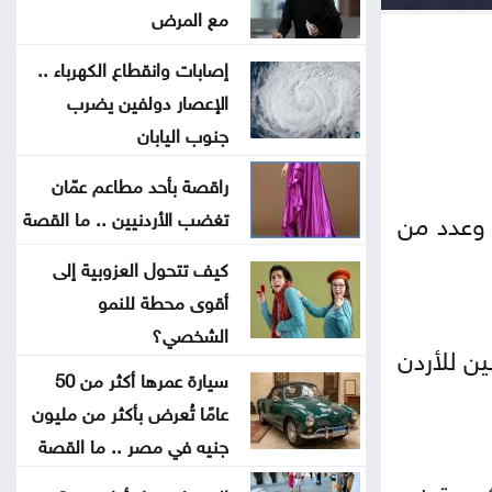
مع المرض
الترخيص المتنقل المسائي للمركبات
إصابات وانقطاع الكهرباء ..
في برقش الأحد
الإعصار دولفين يضرب
جنوب اليابان
الحكومة تعلن بدء أعمال تصميم
تلفريك عمّان
راقصة بأحد مطاعم عمّان
 وعدد من
تغضب الأردنيين .. ما القصة
الأردن يدين الهجوم الإيراني على ناقلة
كيف تتحول العزوبية إلى
إماراتية في هرمز
أقوى محطة للنمو
الشخصي؟
حماس تؤكد استعدادها لتنفيذ اتفاق
ن للأردن
غزة شرط التزام إسرائيل به
سيارة عمرها أكثر من 50
عامًا تُعرض بأكثر من مليون
الحكومة تواصل تنفيذ 343 مشروعاً
جنيه في مصر .. ما القصة
لدعم التحديث الاقتصادي
شعبية في