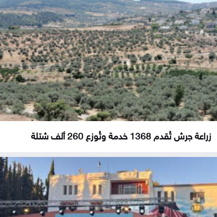
زراعة جرش تُقدم 1368 خدمة وتُوزع 260 ألف شتلة