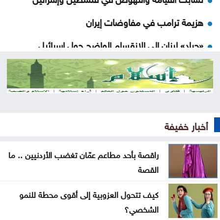
هزيمة ترامب في مفاوضات إيران
«حياد» لبنان إلى الانقسام الواضح حول إسرائيل
هل سيعيش أبناؤنا حياة أسوأ منا
مات قبل تخرجه بشهر .. فيديو مؤثر لأم تتسلم شهادة
ابنها الراحل
أخبار خفيفة
موجة حر قوية تضرب المنطقة بحرارة تلامس 50 مئوية
.. ماذا عن الأردن؟
راقصة بأحد مطاعم عمّان تغضب الأردنيين .. ما
البرلمان العربي يدين تفجيرًا إرهابيًا استهدف حافلة ركاب
القصة
بريف دمشق
كيف تتحول العزوبية إلى أقوى محطة للنمو
واشنطن تضغط على إسرائيل لإقرار هدنة في غزة
الشخصي؟