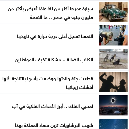
إسبانيا تفرض قيودًا على الرحلات الجوية والسفن
سيارة عمرها أكثر من 50 عامًا تُعرض بأكثر من
القادمة من إيطاليا
مليون جنيه في مصر .. ما القصة
الحكومة التركية تنفي أي تعارض بين اتفاقية الدفاع
النمسا تسجل أعلى درجة حرارة في تاريخها
والتزامات الناتو
الكلاب الضالة .. مشكلة تخيف المواطنين
قطعت جثة والدتها ووضعت رأسها بالثلاجة لأنها
أفشلت زيجاتها
لمحبي الفلك .. أبرز الأحداث الفلكية في آب
شهب البرشاويات تزين سماء المملكة بهذا