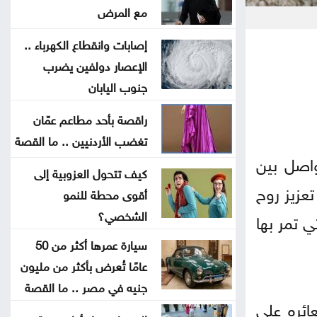
مع المرض
مجلس الأمن يعقد جلسة بشأن
إصابات وانقطاع الكهرباء ..
الضفة الغربية الثلاثاء
الإعصار دولفين يضرب
جنوب اليابان
الترخيص المتنقل المسائي للمركبات
في برقش الأحد
راقصة بأحد مطاعم عمّان
تغضب الأردنيين .. ما القصة
الحكومة تعلن بدء أعمال تصميم
واصل بين
كيف تتحول العزوبية إلى
تلفريك عمّان
عزيز روح
أقوى محطة للنمو
الشخصي؟
الأردن يدين الهجوم الإيراني على ناقلة
 تمر بها
إماراتية في هرمز
سيارة عمرها أكثر من 50
عامًا تُعرض بأكثر من مليون
حماس تؤكد استعدادها لتنفيذ اتفاق
جنيه في مصر .. ما القصة
غزة شرط التزام إسرائيل به
ائره على