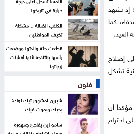
النمسا تسجل أعلى درجة
؛ إذ تشهد
حرارة في تاريخها
الحكومة تواصل تنفيذ 343 مشروعاً
دقاء، كما
لدعم التحديث الاقتصادي
الكلاب الضالة .. مشكلة
العيد.
تخيف المواطنين
فشل أمريكا وحلف مكة الجديد
قطعت جثة والدتها ووضعت
عراقجي: اتفاق وشيك مع عُمان لفتح
لى إصلاح
رأسها بالثلاجة لأنها أفشلت
مسار ملاحي جديد عبر هرمز
زيجاتها
نية تشكل
فنون
شيرين لمشهور تيك توك:
ؤكداً أن
بحبك وبموت فيك
لى احترام
سامو زين يفاجئ جمهوره
ويعلن ارتباطه بفنانة مصرية