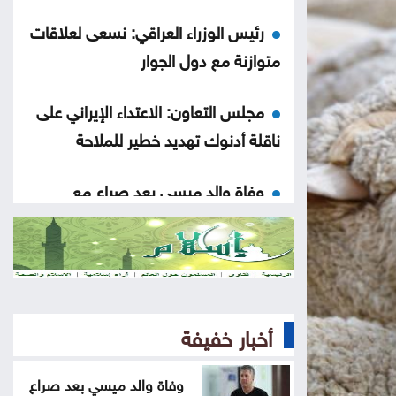
رئيس الوزراء العراقي: نسعى لعلاقات
متوازنة مع دول الجوار
مجلس التعاون: الاعتداء الإيراني على
ناقلة أدنوك تهديد خطير للملاحة
وفاة والد ميسي بعد صراع مع
المرض
تطوير العقبة وتكية أم علي توقعان
اتفاقية لدعم الأسر المحتاجة
أخبار خفيفة
متعافٍ من الكريستال يحذر: الإدمان
يدمر الإنسان والمجتمع
وفاة والد ميسي بعد صراع