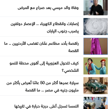
هرمز
وفاة والد ميسي بعد صراع مع المرض
تصاريح عمل السوريين بالأردن تتراجع خلال النصف الأول
من العام
إصابات وانقطاع الكهرباء .. الإعصار دولفين
يضرب جنوب اليابان
المستقلة للانتخاب تعتمد الصحفيين لتغطية انتخابات
غرف الصناعة 2026
راقصة بأحد مطاعم عمّان تغضب الأردنيين .. ما
القصة
استقرار أسعار الذهب في السوق المحلية الأحد
كيف تتحول العزوبية إلى أقوى محطة للنمو
تجارة عمّان: أسعار المستلزمات المدرسية مستقرة
الشخصي؟
ومتوافرة بكثرة
سيارة عمرها أكثر من 50 عامًا تُعرض بأكثر من
صندوق الحج يحقق أرباحاً بـ24.9 مليون وموجوداته 448
مليون جنيه في مصر .. ما القصة
مليوناً
النمسا تسجل أعلى درجة حرارة في تاريخها