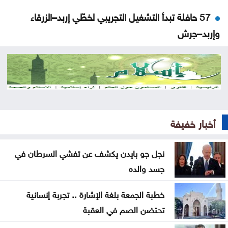
57 حافلة تبدأ التشغيل التجريبي لخطّي إربد–الزرقاء
وإربد–جرش
منذ بداية العام .. إغلاق 12 محطة محروقات وضبط
مخالفات بنزين
العودات: قانون هيئة الاعتماد يدمج هيئتين ولا ينشئ
هيئة جديدة
أخبار خفيفة
مؤتمر صحفي لإعلان نتائج وأوائل التوجيهي الخامسة
مساء الاثنين
نجل جو بايدن يكشف عن تفشي السرطان في
جسد والده
الاحتلال يطرح عطاء لبناء 627 وحدة استيطانية جديدة
بالقدس
خطبة الجمعة بلغة الإشارة .. تجربة إنسانية
تحتضن الصم في العقبة
طهران: لا محادثات مباشرة مع واشنطن واستمرار إغلاق