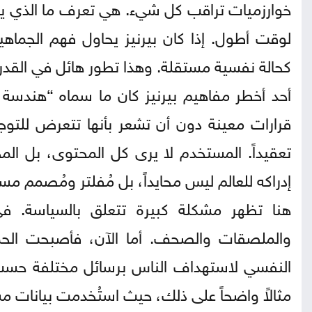
خوارزميات تراقب كل شيء. هي تعرف ما الذي ي
لوقت أطول. إذا كان بيرنيز يحاول فهم الجما
كحالة نفسية مستقلة. وهذا تطور هائل في القدرة 
أحد أخطر مفاهيم بيرنيز كان ما سماه “هندسة ال
قرارات معينة دون أن تشعر بأنها تتعرض للتوجي
تعقيداً. المستخدم لا يرى كل المحتوى، بل المح
إدراكه للعالم ليس محايداً، بل مُفلتر ومُصمم مسبق
هنا تظهر مشكلة كبيرة تتعلق بالسياسة. في
والملصقات والصحف. أما الآن، فأصبحت الحم
النفسي لاستهداف الناس برسائل مختلفة حسب 
مثالاً واضحاً على ذلك، حيث استُخدمت بيانات