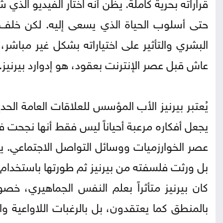
قراراته بحرية كاملة. يظن أنه اختار الفيديو الذي 
حتى أسلوب الحياة الذي يسعى إليه. لكن خلف
البشري والتأثير على اختياراته بشكل غير مباش
عاش قبل عصر الإنترنت بعقود، هو إدوارد بيرنيز.
يجعل أفكاره مرعبة أحياناً ليس فقط أنها نجحت ف
عصر الخوارزميات ووسائل التواصل الاجتماعي. يم
بل ورثت فلسفته من بيرنيز ثم طورتها باستخدام ال
كان بيرنيز متأثراً بعلم النفس الجماهيري، خصو
بالمنطق كما يعتقدون، بل بالرغبات اللاواعية و