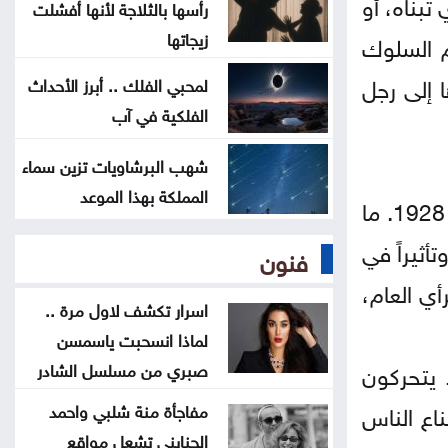
تبناه، أو
بالمسيّرات على مأرب
رأسها بالثلاجة لأنها أفشلت
زيجاتها
م السلوك
العثور على جثة شخص داخل حفرة في
 إلى رجل
لمحبي الفلك .. أبرز الأحداث
الكورة
الفلكية في آب
الاحتلال يقصف بلدة ميس الجبل
شهب البرشاويات تزين سماء
جنوبي لبنان
المملكة بهذا الموعد
يُعتبر بيرنيز الأب المؤسس للعلاقات العامة الحديثة، وصاحب كتاب “Propaganda” الذي صدر عام 1928. ما
أثيراً في
فنون
أي العام،
اسرار تكشف لاول مرة ..
لماذا انسحبت ياسمسن
 يتحركون
صبري من مسلسل الشادر
ناع الناس
مفاجأة منة شلبي واحمد
الجنايني تشعل مواقع