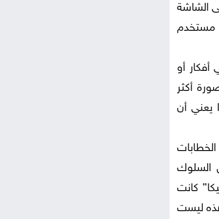
ى الشاشة
ل مستخدم
أفكار أو
ورة أكثر
 يعني أن
لخطابات
 السلوك
كا” كانت
هذه ليست