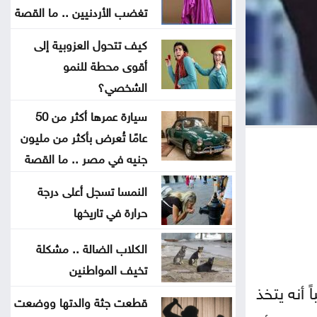
الرئيس الجديد لكولومبيا يتولى منصبه
تغضب الأردنيين .. ما القصة
رسمياً اليوم
كيف تتحول العزوبية إلى
أقوى محطة للنمو
الأردن يدين الاعتداء الحوثي في نجران
الشخصي؟
بالسعودية
سيارة عمرها أكثر من 50
إردوغان يصل إلى جدة
عامًا تُعرض بأكثر من مليون
جنيه في مصر .. ما القصة
ارتفاع كبير في الصادرات والواردات
النمسا تسجل أعلى درجة
الصينية
حرارة في تاريخها
الاحتلال يلقي قنبلة باتجاه جرافة
الكلاب الضالة .. مشكلة
للجيش اللبناني بالمنصوري
تخيف المواطنين
أنه يتخذ
خلّف قتلى وجرحى .. هجوم حوثي
قطعت جثة والدتها ووضعت