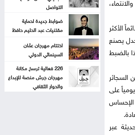
لانتماء،
التواصل
ضوابط جديدة لحماية
اً الأكثر
مقتنيات عبد الحليم حافظ
لجدل يصنع
اختتام مهرجان عمّان
ا بالضبط
السينمائي الدولي
226 فعالية ترسخ مكانة
 السجائر
مهرجان جرش منصة للإبداع
والحوار الثقافي
ومياً على
 الإحساس
ادة.
ديثة عبر