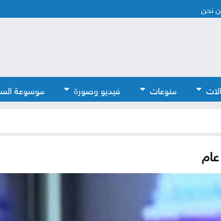
 نحن
لات
منوعات
فيديو وصورة
موسوعة الس
عام