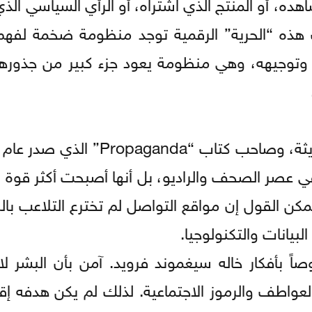
شاهده، أو المنتج الذي اشتراه، أو الرأي السياسي الذي 
 هذه “الحرية” الرقمية توجد منظومة ضخمة لفه
ر، وتوجيهه، وهي منظومة يعود جزء كبير من جذورها
ي عصر الصحف والراديو، بل أنها أصبحت أكثر قوة وت
كن القول إن مواقع التواصل لم تخترع التلاعب بالر
بيانات والتكنولوجيا.
صاً بأفكار خاله سيغموند فرويد. آمن بأن البشر لا
العواطف والرموز الاجتماعية. لذلك لم يكن هدفه إق