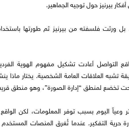
فكار بيرنيز حول توجيه الجماهير.
، بل ورثت فلسفته من بيرنيز ثم طورتها باستخدام 
اقع التواصل أعادت تشكيل مفهوم الهوية الفردي
ة تشبه العلاقات العامة الشخصية. يختار ماذا ين
صبحت تخضع لمنطق “إدارة الصورة”، وهو منطق قريب
ثر وعياً اليوم بسبب توفر المعلومات، لكن الواقع
رة حرية التفكير. عندما تُغرق المنصات المستخدم 