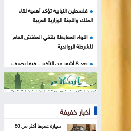
فلسطين النيابية تؤكد أهمية لقاء
الملك واللجنة الوزارية العربية
اللواء المعايطة يلتقي المفتش العام
للشرطة الرواندية
بعد 8 أشهر من التأخير .. فيفا يصرف
مستحقات منتخب الأردن بكأس العرب
الذهب يلامس ذروة 7 أسابيع بفضل
آمال إعادة فتح هرمز
أخبار خفيفة
الأردن ودول عربية وإسلامية يدينون
الانتهاكات الإسرائيلية المتواصلة في غزة
سيارة عمرها أكثر من 50