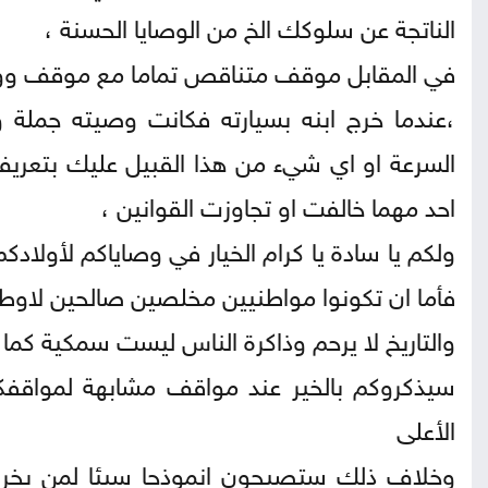
الناتجة عن سلوكك الخ من الوصايا الحسنة ،
في المقابل موقف متناقص تماما مع موقف ووص
،عندما خرج ابنه بسيارته فكانت وصيته جملة
السرعة او اي شيء من هذا القبيل عليك بتعريف
احد مهما خالفت او تجاوزت القوانين ،
ولكم يا سادة يا كرام الخيار في وصاياكم لأولا
فأما ان تكونوا مواطنيين مخلصين صالحين لاوطا
والتاريخ لا يرحم وذاكرة الناس ليست سمكية كما
سيذكروكم بالخير عند مواقف مشابهة لمواقفكم ا
الأعلى
وخلاف ذلك ستصبحون انموذجا سيئا لمن يخرج عن