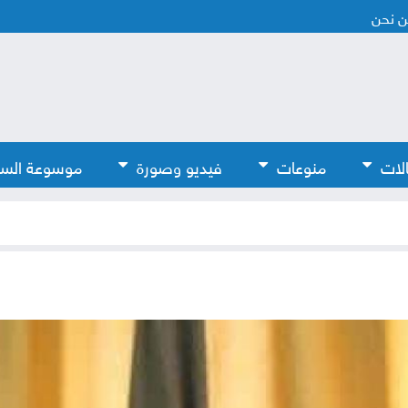
 نحن
لات
منوعات
فيديو وصورة
موسوعة الس