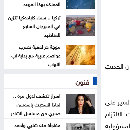
التكنولوجي منصة الشمال في إربد
المملكة بهذا الموعد
تركيا .. سماء كابادوكيا تتزين
بيان صادر عن اللجنة النقابية للعاملين
في المهرجان السابع
في شركة البوتاس العربية
للمناطيد
موجة حر لاهبة تضرب
ندوة بعنوان المفرق .. عروس البادية
عواصم عربية مع بداية اب
ودورها في بناء السردية الأردنية الأحد
اللهاب
ان الحديث
عمان الاهلية بطلة الجامعات الأردنية
فنون
في الكراتيه للطلاب ووصيفه البطولة
للطالبات .. صور
اسرار تكشف لاول مرة ..
لسير على
لماذا انسحبت ياسمسن
الالتزام
صبري من مسلسل الشادر
لمسؤولية
مفاجأة منة شلبي واحمد