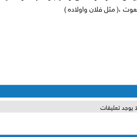
عوت ،( مثل فلان واولاده )
ا يوجد تعليقات