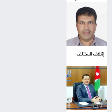
زمن الدرونز
إئتلاف المختلف