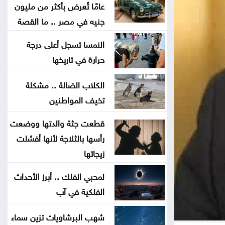
عامًا تُعرض بأكثر من مليون
النفط يرتفع وسط حذر بشأن نتائج
جنيه في مصر .. ما القصة
المحادثات بين إيران وعمان
النمسا تسجل أعلى درجة
حرارة في تاريخها
محافظة القدس: أحداث قلنديا تهدد
المخيمات الفلسطينية وقضية اللاجئين
الكلاب الضالة .. مشكلة
تخيف المواطنين
الاحتلال يعتقل ويحقق ميدانيا مع أكثر
قطعت جثة والدتها ووضعت
من 60 فلسطينيا من مخيم قلنديا
رأسها بالثلاجة لأنها أفشلت
زيجاتها
قلنديا تحت الحصار .. الرئاسة
الفلسطينية تحذر من مخطط يستهدف
لمحبي الفلك .. أبرز الأحداث
المخيمات
الفلكية في آب
وزير الاقتصاد الرقمي يفتتح المركز
شهب البرشاويات تزين سماء