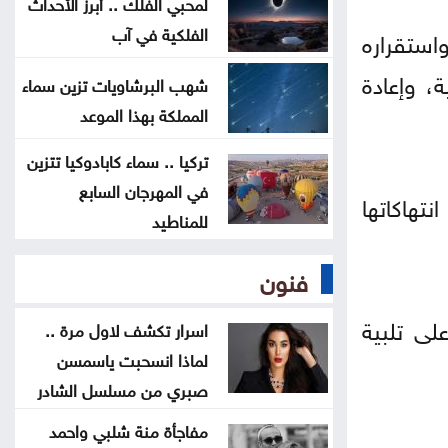
لمحبي الفلك .. أبرز الأحداث
المواصفات والمقاييس: لا شكاوى
الفلكية في آب
استقراره
بشأن أسطوانات الغاز الجديدة
، وإعادة
شهب البرشاويات تزين سماء
المواصفات والمقاييس: لا خلل في
المملكة بهذا الموعد
محطات المحروقات أو مادة البنزين
تركيا .. سماء كابادوكيا تتزين
في المهرجان السابع
قتلى ومصابون بانفجار عبوة ناسفة
تهاكاتها
للمناطيد
داخل حافلة ركاب في جرمانا بريف
دمشق
فنون
العراق يستلم 500 مليون دولار من
لى تلبية
اسرار تكشف لاول مرة ..
البنك المركزي الأميركي
لماذا انسحبت ياسمسن
صبري من مسلسل الشادر
مفاجأة منة شلبي واحمد