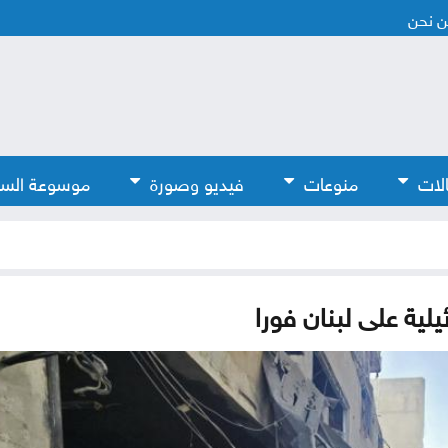
 نحن
لات
منوعات
فيديو وصورة
موسوعة الس
لية على لبنان فورا