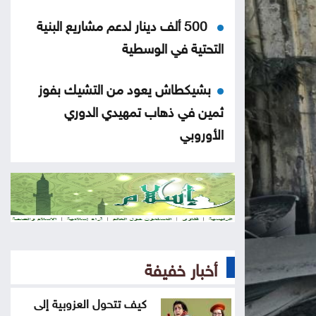
500 ألف دينار لدعم مشاريع البنية
التحتية في الوسطية
بشيكطاش يعود من التشيك بفوز
ثمين في ذهاب تمهيدي الدوري
الأوروبي
أوغندا توافق على نشر وحدة من
جيشها في غزة
إسطنبول .. ثالث أكبر سفينة رافعات
بالعالم تمر عبر مضيق البوسفور
أخبار خفيفة
الأردن يدين التفجير الإرهابي الذي
كيف تتحول العزوبية إلى