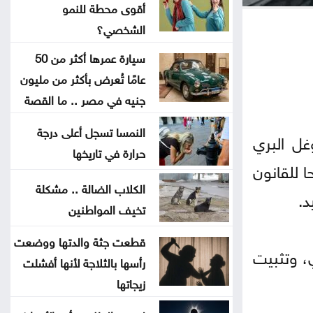
استهدف حافلة في جرمانا بريف دمشق
أقوى محطة للنمو
الشخصي؟
غوتيريش يدعو روسيا وأوكرانيا إلى
سيارة عمرها أكثر من 50
تجنب استهداف المدنيين
عامًا تُعرض بأكثر من مليون
جنيه في مصر .. ما القصة
المواصفات والمقاييس: 25% من
النمسا تسجل أعلى درجة
المنتجات تحمل علامات تجارية مقلدة
غل البري
حرارة في تاريخها
ا للقانون
الدفاع اليمنية تؤكد سقوط قتلى
الكلاب الضالة .. مشكلة
د.
وجرحى في هجوم حوثي وتتوعد بالرد
تخيف المواطنين
تغيير مسار 49 سفينة وتعطيل
قطعت جثة والدتها ووضعت
، وتثبيت
سفينتين ضمن عمليات فرض الحصار
رأسها بالثلاجة لأنها أفشلت
على إيران
زيجاتها