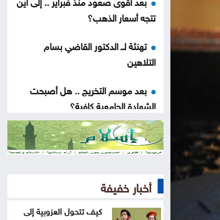
بعد أقوى صعود منذ فبراير .. إلى أين
تتجه أسعار الذهب؟
تهنئة لــ الدكتور القاضي بسام
التلاهين
بعد موسم التخريج .. هل أصبحت
الشهادة الجامعية كافية؟
العنف ضد المرأة .. حق ام جريمة
اختيار
عن تهديدات المناخ في المغرب العربي
أخبار خفيفة
أخيراً العالم يكتشف سبتة
كيف تتحول العزوبية إلى