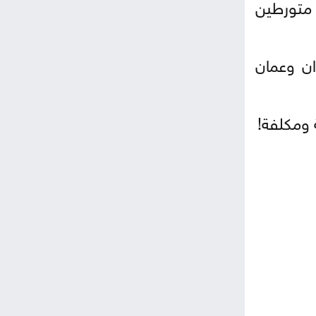
متورطين
ران وعمان
 ومكلفة!