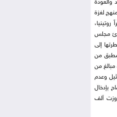
 والعودة
منهج لغزة
روتينيا،
ادئ مجلس
رتها إلى
سط صمت مطبق من
مبالغ من
ئيل وعدم
ح بإدخال
اوزت ألف