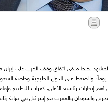
د المشهد بخلط ملفي اتفاق وقف الحرب على إيران 
لرابع مقابل تمديد مهل ست هدن تجاوزت 50 يوماً- والضغط على الدول الخليجية وخاصة
 أهم إنجازات رئاسته الأولى. كعراب للتطبيع وإقام
لبحرين والسودان والمغرب مع إسرائيل في نهاية رئاس