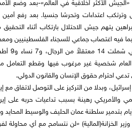
الجيش الأكثر أخلاقية في العالم»-بعد وضع الأمم
س وترتكب اعتداءات وتحرشا جنسيا. بعد رفع أمين ع
البراهين يتهم جيش الاحتلال بارتكاب أثناء التحقي
بما فيه اغتصاب جماعي للسجناء الفلسطينيين وم
قطاع غزة. وقد تم توثيق 31 حا
 العام شخصية غير مرغوب فيها وقطع التعامل مع
دعي احترام حقوق الإنسان والقانون الدولي.
رائيل، وبدلا من التركيز على التوصل لاتفاق مع إير
لمي والأمريكي رهينة بسبب تداعيات حربه على إيران
أيام بتدمير سلطنة عمان الحليف والوسيط المحايد و
زير الخزانة(المالية) «لن نتسامح مع أي محاولة ل