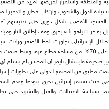
ية والمنطقة واستمرار تحريضها لمزيد من التصعيد
ة سيادة الدول والشعوب وارتكاب مجازر والتدمير الم
لمسجد الأقصى بشكل دوري حتى تدنيسهم أمراً 
بل يفاخر نتنياهو بأنه يخرق وقف إطلاق النار ومب
احتلال الإسرائيلي تجاوزت الخط الأصفر-وزادت سيط
60% من مساحة قطاع غزة. ونسعى للسيطرة على 70% من مساحة قطاع غزة. و
ر صحيفة فايننشال تايمز أن المجلس لم يستلم أي 
صمت مطبق من المجتمع الدولي على تجاوزات إسرا
ماضي حيث تستمر إسرائيل بخرق بنودها وعدم السما
مر بسياسة الاغتيالات والقتل والتشريد حتى تج