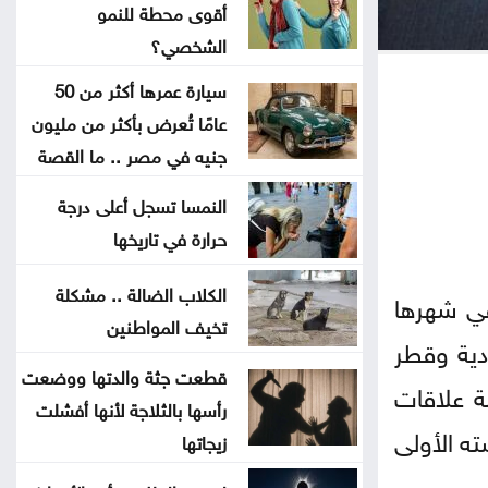
أقوى محطة للنمو
هل الزواج علاقة صحية
الشخصي؟
سيارة عمرها أكثر من 50
من كريم خان إلى بيدرو سانشيز…
عامًا تُعرض بأكثر من مليون
كلفة الوقوف مع فلسطين
جنيه في مصر .. ما القصة
جون إسبوزيتو ومجتمعات الإسلام:
النمسا تسجل أعلى درجة
أحد آخر النبلاء
حرارة في تاريخها
دراسة حديثة: التحدث بأكثر من لغة
الكلاب الضالة .. مشكلة
في شهرها
تخيف المواطنين
يبطئ الشيخوخة البيولوجية للدماغ
 السعودية وقطر
قطعت جثة والدتها ووضعت
ة علاقات
لا تغيير على موعد العودة للمدارس
رأسها بالثلاجة لأنها أفشلت
ته الأولى
زيجاتها
تركيا والسعودية وباكستان تعتزم