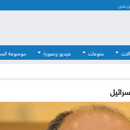
 نحن
لات
منوعات
فيديو وصورة
موسوعة الس
سرائيل