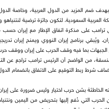
بهدف ضم المزيد من الدول العربية، وخاصة الدول 
كة العربية السعودية. لتكون جائزة ترضية لنتنياهو و
 ترامب على مذكرة اتفاق الإطار مع إيران حسب 
. ويُبقي برنامج إيران النووي ويمنح إيران تدريجي
الجبهات بما فيه وقف الحرب على إيران ووقف حرب
نسقة، من الواضح أن الرئيس ترامب تراجع عن الت
ضاف شرط ربط التوقيع على الاتفاق بانضمام الدول 
ته الخاطئة بشن حرب اختيار وليس ضرورة على إيران
لحرب التي دُفع إليها بتحريض من اليمين ونتنياه
انت عليه حرية المرور عبر مضيق هرمز.