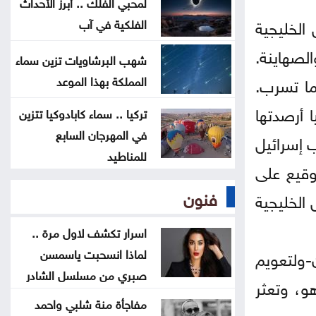
توقيع اتفاقية دفاع مشترك
لمحبي الفلك .. أبرز الأحداث
الخليجية
الفلكية في آب
ترامب يوقع أمرا تنفيذيا يهدف لتقييد
الصهاينة.
شهب البرشاويات تزين سماء
حق اكتساب الجنسية الأميركية بالولادة
المملكة بهذا الموعد
ما تسرب.
ا أرصدتها
تركيا .. سماء كابادوكيا تتزين
في المهرجان السابع
 إسرائيل
للمناطيد
وقيع على
فنون
الخليجية
اسرار تكشف لاول مرة ..
لماذا انسحبت ياسمسن
-ولتعويم
صبري من مسلسل الشادر
و، وتعثر
مفاجأة منة شلبي واحمد