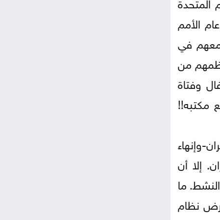
 المتحدة
ام الأمم
ق معهم في
عظمهم من
لة اعتداء جنسي شملت 14 معتقلاً من الرجال، و7 نساء و9 أطفال وفتاة
 مكتبه!!
ان-وإنهاء
. إلا أن
النشط. ما
فرض نظام