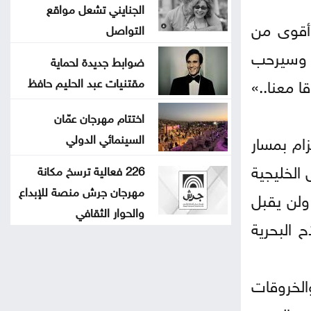
الجنايني تشعل مواقع
وأقوى من
التواصل
. وسيرحب
ضوابط جديدة لحماية
ا معنا..»
مقتنيات عبد الحليم حافظ
اختتام مهرجان عمّان
السينمائي الدولي
ام بمسار
الخليجية
226 فعالية ترسخ مكانة
مهرجان جرش منصة للإبداع
 ولن يقبل
والحوار الثقافي
 البحرية
الخروقات