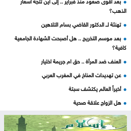
بعد أقوى صعود منذ فبراير .. إلى أين تتجه أسعار
الذهب؟
تهنئة لــ الدكتور القاضي بسام التلاهين
بعد موسم التخريج .. هل أصبحت الشهادة الجامعية
كافية؟
العنف ضد المرأة .. حق ام جريمة اختيار
عن تهديدات المناخ في المغرب العربي
أخيراً العالم يكتشف سبتة
هل الزواج علاقة صحية
من كريم خان إلى بيدرو سانشيز… كلفة الوقوف مع
فلسطين