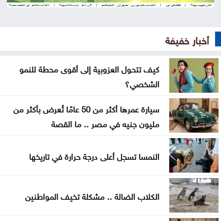
جون إسبوزيتو ومجتمعات الإسلام: أحد آخر النبلاء
دراسة حديثة: التحدث بأكثر من لغة يبطئ الشيخوخة
أخبار خفيفة
البيولوجية للدماغ
كيف تتحول العزوبية إلى أقوى محطة للنمو
لا تغيير على موعد العودة للمدارس
الشخصي؟
تركيا والسعودية وباكستان تعتزم توقيع اتفاقية دفاع
سيارة عمرها أكثر من 50 عامًا تُعرض بأكثر من
مشترك
مليون جنيه في مصر .. ما القصة
النفط يرتفع 3 دولارات مع دراسة إيران حظر عبور سفن
أميركية وإسرائيلية مضيق هرمز
النمسا تسجل أعلى درجة حرارة في تاريخها
ترامب يوقع أمرا تنفيذيا يهدف لتقييد حق اكتساب
الجنسية الأميركية بالولادة
الكلاب الضالة .. مشكلة تخيف المواطنين
التحالف بقيادة السعودية: إصابة 11 مدنيا في نجران جراء