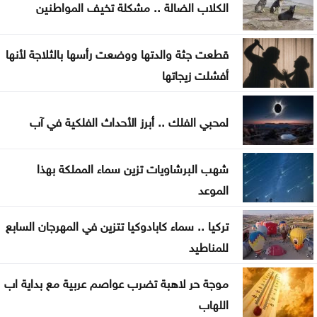
الشمال في إربد
الكلاب الضالة .. مشكلة تخيف المواطنين
بيان صادر عن اللجنة النقابية للعاملين في شركة البوتاس
قطعت جثة والدتها ووضعت رأسها بالثلاجة لأنها
العربية
أفشلت زيجاتها
ندوة بعنوان المفرق .. عروس البادية ودورها في بناء
السردية الأردنية الأحد
لمحبي الفلك .. أبرز الأحداث الفلكية في آب
عمان الاهلية بطلة الجامعات الأردنية في الكراتيه للطلاب
شهب البرشاويات تزين سماء المملكة بهذا
ووصيفه البطولة للطالبات .. صور
الموعد
سياحة عجلون تطلق رحلات برنامج أردننا جنة إلى مختلف
تركيا .. سماء كابادوكيا تتزين في المهرجان السابع
مناطق المملكة
للمناطيد
موجة حر لاهبة تضرب عواصم عربية مع بداية اب
اللهاب