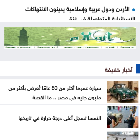
الأردن ودول عربية وإسلامية يدينون الانتهاكات
الإسرائيلية المتواصلة في غزة
النفط يرتفع وسط حذر بشأن نتائج المحادثات بين إيران
وعمان
محافظة القدس: أحداث قلنديا تهدد المخيمات
الفلسطينية وقضية اللاجئين
أخبار خفيفة
الاحتلال يعتقل ويحقق ميدانيا مع أكثر من 60 فلسطينيا
سيارة عمرها أكثر من 50 عامًا تُعرض بأكثر من
من مخيم قلنديا
مليون جنيه في مصر .. ما القصة
قلنديا تحت الحصار .. الرئاسة الفلسطينية تحذر من
مخطط يستهدف المخيمات
النمسا تسجل أعلى درجة حرارة في تاريخها
وزير الاقتصاد الرقمي يفتتح المركز التكنولوجي منصة