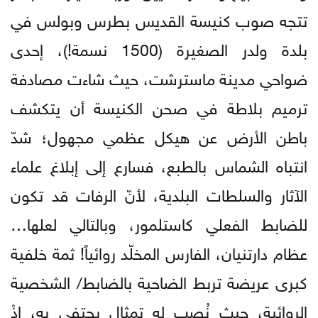
تتجه صوب كنيسة القديس بطرس وبولس في
بلدة ولدر الصغيرة (1500 نسمة!)، إحدى
ضواحي مدينة ماسترشت، حيث شاءت مصادفة
ترميم بلاطة في صحن الكنيسة أن يتكشف
باطن الأرض عن هيكل عظمي مجهول؛ شدّ
انتباه الشماس بالطبع، فسارع إلى إبلاغ علماء
الآثار والسلطات البلدية، لأنّ الرفات قد تكون
للضابط الفعلي كاستلمور، وبالتالي لعلها…
عظام دارتنيان، الفارس المخلّد روائياً! ثمة خلفية
كبرى عريضة تربط الضاحية بالضابط/ الشخصية
الروائية، حيث نُصب له تمثال يحتفي به، إذْ