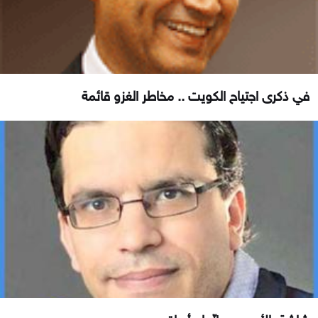
في ذكرى اجتياح الكويت .. مخاطر الغزو قائمة
شاشة بالأسود… إنّها مأساة