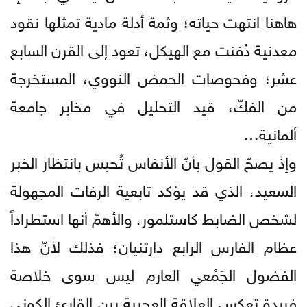
هاهنا انتهت حياته؛ وثمة أدلة مادية تمثلها نقود
معدنية دُفنت مع الهيكل، تعود إلى القرن السابع
عشر؛ وفحوصات الحمض النووي، المستخرجة
من الفكّ، قيد التحليل في مخابر جامعة
ألمانية…
وإذْ يصحّ القول بأنّ الأنفاس تُحبس بانتظار الخبر
السعيد، الذي قد يؤكد تابعية الرفات المجهولة
لشخص الضابط كاستلمور، والأهمّ أنها استطراداً
عظام الفارس الرابع دارتنيان؛ فذلك لأنّ هذا
الفضول الجَمْعي العارم ليس سوى خلاصة
فريدة تعكس العلاقة العجيبة بين القارئ الكوني