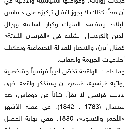
آن معاً؛ كذلك لا يجوز إغفال تركيزه على دسائس
البلاط ومفاسد الملوك وكبار الساسة ورجال
الدين (الكردينال ريشليو في «الفرسان الثلاثة»
كمثال أبرز)، والانحياز للعدالة الاجتماعية وتفكيك
أخلاقيات الجريمة والعقاب.
وما دامت الواقعة تخصّ أديباً فرنسياً وشخصية
روائية فرنسية، فللمرء أن يستذكر واقعة أخرى
لأديب فرنسي لا يقلّ شأناً عن دوماس، هو
ستندال (1783 ـ 1842)، في عمله الأشهر
«الأحمر والاسود»، 1830. ففي نهاية الفصل
35 يتناهى إلى بطل الرواية جان سوريل أنّ