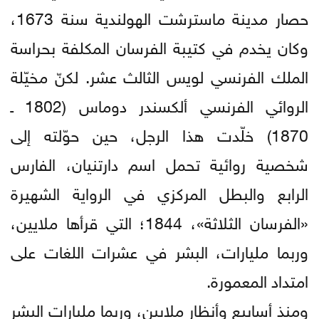
حصار مدينة ماسترشت الهولندية سنة 1673،
وكان يخدم في كتيبة الفرسان المكلفة بحراسة
الملك الفرنسي لويس الثالث عشر. لكنّ مخيّلة
الروائي الفرنسي ألكسندر دوماس (1802 ـ
1870) خلّدت هذا الرجل، حين حوّلته إلى
شخصية روائية تحمل اسم دارتنيان، الفارس
الرابع والبطل المركزي في الرواية الشهيرة
«الفرسان الثلاثة»، 1844؛ التي قرأها ملايين،
وربما مليارات، البشر في عشرات اللغات على
امتداد المعمورة.
ومنذ أسابيع وأنظار ملايين، وربما مليارات البشر