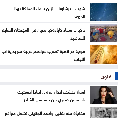
الرّيادة يصنعُ 313 قصّةَ نجاحٍ جديدة
شهب البرشاويات تزين سماء المملكة بهذا
الموعد
تركيا .. سماء كابادوكيا تتزين في المهرجان السابع
للمناطيد
موجة حر لاهبة تضرب عواصم عربية مع بداية اب
اللهاب
فنون
اسرار تكشف لاول مرة .. لماذا انسحبت
ياسمسن صبري من مسلسل الشادر
مفاجأة منة شلبي واحمد الجنايني تشعل مواقع