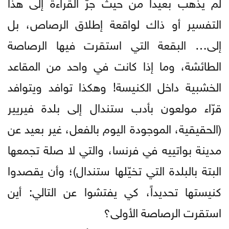
لم يذهب بعيداً من حيث جرّ القراءة إلى هذا
التفسير أو ذاك لواقعة إطلاق الرصاص، بل
إلى… البقعة التي استقرت فيها الرصاصة
الطائشة، وما إذا كانت في واحد من المقاعد
الخشبية داخل الكنيسة! وهكذا توافد ويتوافد
قرّاء مولعون بأدب ستندال إلى بلدة فيريير
(الحقيقية، الموجودة اليوم بالفعل، غير بعيد عن
مدينة بواتييه في فرنسا، والتي لا صلة تجمعها
البتة بالبلدة التي تخيّلها ستندال)؛ وأن يقصدوا
كنيستها تحديداً، كي يفتشوا عن التالي: أين
استقرت الرصاصة الأولى؟