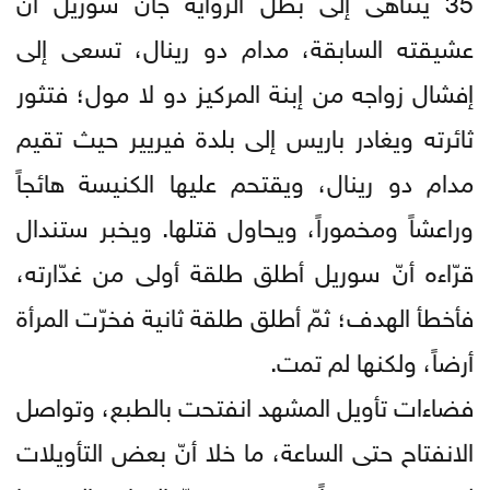
عشيقته السابقة، مدام دو رينال، تسعى إلى
إفشال زواجه من إبنة المركيز دو لا مول؛ فتثور
ثائرته ويغادر باريس إلى بلدة فيريير حيث تقيم
مدام دو رينال، ويقتحم عليها الكنيسة هائجاً
وراعشاً ومخموراً، ويحاول قتلها. ويخبر ستندال
قرّاءه أنّ سوريل أطلق طلقة أولى من غدّارته،
فأخطأ الهدف؛ ثمّ أطلق طلقة ثانية فخرّت المرأة
أرضاً، ولكنها لم تمت.
فضاءات تأويل المشهد انفتحت بالطبع، وتواصل
الانفتاح حتى الساعة، ما خلا أنّ بعض التأويلات