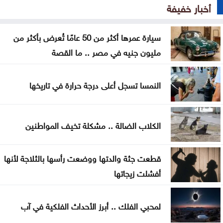
أخبار خفيفة
القدس
أعيان: مواقف الملك تعكس التزامًا أردنيًا راسخًا بالدفاع
سيارة عمرها أكثر من 50 عامًا تُعرض بأكثر من
عن القدس ومقدساتها
مليون جنيه في مصر .. ما القصة
إيران: مفاوضات مضيق هرمز مع عُمان في مراحلها
النمسا تسجل أعلى درجة حرارة في تاريخها
النهائية
الرئيس الإيراني: صعوبة التواصل مع المرشد مجتبى
الكلاب الضالة .. مشكلة تخيف المواطنين
خامنئي
لجنة "4+4" الليبية تتوصل لاتفاق بشأن تعيين رئيس
قطعت جثة والدتها ووضعت رأسها بالثلاجة لأنها
مفوضية الانتخابات
أفشلت زيجاتها
لجنة أوضاع اللاعبين تصدر قرارات بحق أندية المحترفين
لمحبي الفلك .. أبرز الأحداث الفلكية في آب
كلّيّة علوم التّأهيل في الجامعة الأردنيّة ربعُ قرنٍ من