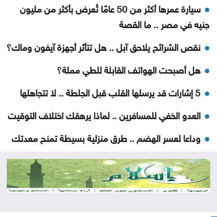
سيارة عمرها أكثر من 50 عامًا تُعرض بأكثر من مليون
جنيه في مصر .. ما القصة
نقص الشرائح يلاحق آبل .. هل تتأثر أجهزة آيفون وماك؟
هل أصبحت الهواتف القابلة للطي مملة؟
5 إشارات قد يرسلها القلب قبل الجلطة .. لا تتجاهلها
العدو الخفي للمسافرين .. لماذا يرهقك اختلاف التوقيت
وداعا لعسر الهضم .. طرق منزلية بسيطة تمنح معدتك
الراحة
هل تأكل البطيخ مع الخبز؟ خبراء يوضحون ما قد يحدث
لجسمك
عطالله: الوصاية الهاشمية صمام أمان للمقدسات في