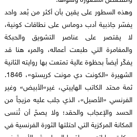
وهذه السطور على يقين بأن أكثر من بُعد واحد
يفسّر جاذبية أدب دوماس على نطاقات كونية،
لا يقتصر على عناصر التشويق والحبكة
والمغامرة التي طبعت أعماله، والمرء هنا قد
يفكّر أيضاً بحظوة عالية تمتعت بها روايته الثانية
الشهيرة «الكونت دي مونت كريستو»، 1846.
ثمة محتد الكاتب الهاييتي، غير»الأبيض» وغير
الفرنسي «الأصيل»، الذي جلب عليه مزيجاً من
الحسد والإعجاب والحقد؛ ولا يصحّ أن تُنسى
المكانة المركزية التي احتلتها الثورة الفرنسية في
حبكات رواياته، وعواقبها السياسية والأدبية في