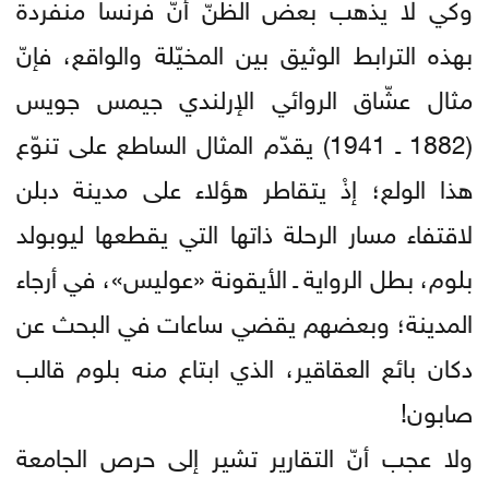
وكي لا يذهب بعض الظنّ أنّ فرنسا منفردة
بهذه الترابط الوثيق بين المخيّلة والواقع، فإنّ
مثال عشّاق الروائي الإرلندي جيمس جويس
(1882 ـ 1941) يقدّم المثال الساطع على تنوّع
هذا الولع؛ إذْ يتقاطر هؤلاء على مدينة دبلن
لاقتفاء مسار الرحلة ذاتها التي يقطعها ليوبولد
بلوم، بطل الرواية ـ الأيقونة «عوليس»، في أرجاء
المدينة؛ وبعضهم يقضي ساعات في البحث عن
دكان بائع العقاقير، الذي ابتاع منه بلوم قالب
صابون!
ولا عجب أنّ التقارير تشير إلى حرص الجامعة