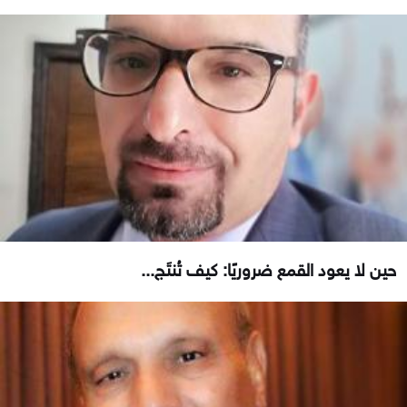
حين لا يعود القمع ضروريًا: كيف تُنتَج...