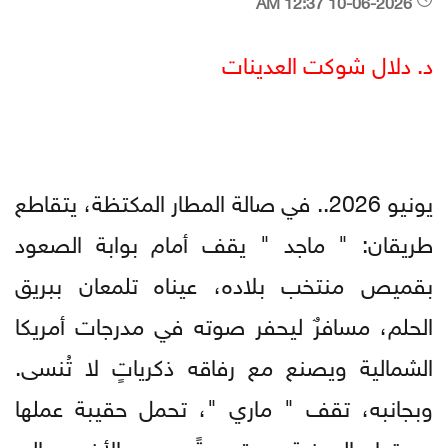
10-06-2026 12:37 AM
د. دلال شوكت العدينات
​يونيو 2026.. في صالة المطار المكتظة، يتقاطع
طريقان: " ماجد " يقف أمام بوابة الصعود
بقميص منتخب بلاده، عيناه تلمعان ببريق
الحلم، مسافرٌ ليحفر صوته في مدرجات أمريكا
الشمالية ويصنع مع رفاقه ذكرياتٍ لا تُنسى.
وبجانبه، تقف " ماري "، تحمل حقيبة عملها
وعدتها المهنية، متوجهةً هي الأخرى إلى