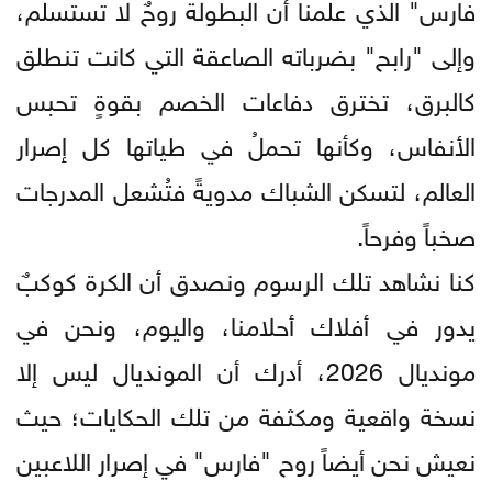
فارس" الذي علمنا أن البطولة روحٌ لا تستسلم،
وإلى "رابح" بضرباته الصاعقة التي كانت تنطلق
كالبرق، تخترق دفاعات الخصم بقوةٍ تحبس
الأنفاس، وكأنها تحملُ في طياتها كل إصرار
العالم، لتسكن الشباك مدويةً فتُشعل المدرجات
صخباً وفرحاً.
كنا نشاهد تلك الرسوم ونصدق أن الكرة كوكبٌ
يدور في أفلاك أحلامنا، واليوم، ونحن في
مونديال 2026، أدرك أن المونديال ليس إلا
نسخة واقعية ومكثفة من تلك الحكايات؛ حيث
نعيش نحن أيضاً روح "فارس" في إصرار اللاعبين