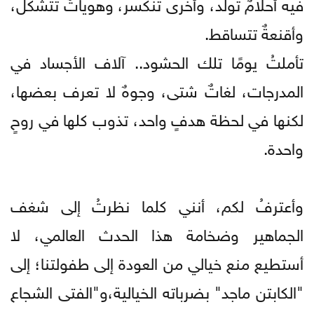
فيه أحلامٌ تولد، وأخرى تنكسر، وهوياتٌ تتشكل،
وأقنعةٌ تتساقط.
​تأملتُ يومًا تلك الحشود.. آلاف الأجساد في
المدرجات، لغاتٌ شتى، وجوهٌ لا تعرف بعضها،
لكنها في لحظة هدفٍ واحد، تذوب كلها في روحٍ
واحدة.
وأعترفُ لكم، أنني كلما نظرتُ إلى شغف
الجماهير وضخامة هذا الحدث العالمي، لا
أستطيع منع خيالي من العودة إلى طفولتنا؛ إلى
"الكابتن ماجد" بضرباته الخيالية،و"الفتى الشجاع