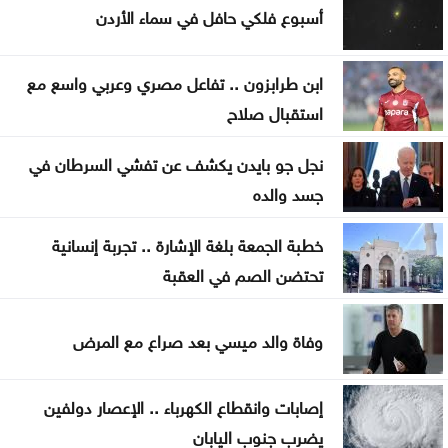
أسبوع فلكي حافل في سماء الأردن
رئيس حكومة سبتة الإسبانية يدعو إلى احتجاز المهاجرين
إلى حين ترحيلهم
ابن طرابزون .. تفاعل مصري وعربي واسع مع
استقبال صلاح
مستوطنون يواصلون حصار منزل في جنوب نابلس
لليوم الثاني
نجل جو بايدن يكشف عن تفشي السرطان في
جسد والده
الأردن يُجلي الدفعة الـ30 من أطفال غزة المرضى للعلاج
في المملكة
خطبة الجمعة بلغة الإشارة .. تجربة إنسانية
تحتضن الصم في العقبة
إعلام عبري: واشنطن تواصل سحب طائرات التزود
بالوقود من بن غوريون
وفاة والد ميسي بعد صراع مع المرض
إصابات وانقطاع الكهرباء .. الإعصار دولفين
يضرب جنوب اليابان