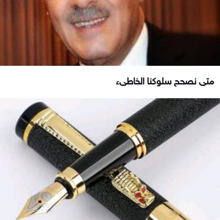
متى نصحح سلوكنا الخاطىء