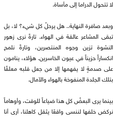
لا تتحول الدراما إلى مأساة.
​وبعد صافرة النهاية.. هل يرحلُ كل شيء؟ لا، بل
تبقى المشاعر عالقة في الهواء. تارةً نرى زهور
النشوة تزين وجوه المنتصرين، وتارةً نلمح
انكساراً حزيناً في عيون الخاسرين. هؤلاء، ينامون
على صدمةٍ لا يفهمها إلا من جعل قلبه معلقًا
بتلك الجلدة المنفوخة بالهواء والآمال.
​بينما يرى البعضُ كل هذا ضياعاً للوقت، وأوهاماً
نركض خلفها لننسى واقعًا يثقل كاهلنا، أرى أنا