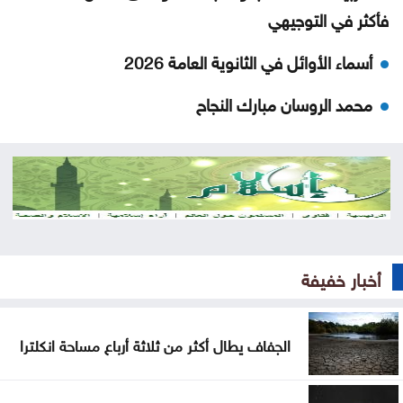
فأكثر في التوجيهي
أسماء الأوائل في الثانوية العامة 2026
محمد الروسان مبارك النجاح
نسبة النجاح بامتحان الثانوية العامة التوجيهي لسنة
2026 هي الأعلى على الإطلاق
الصفدي ووزير خارجية بيرو يبحثان التطورات الإقليمية
إدارة السير: لا مخالفات مرورية حتى مساء إعلان نتائج
أخبار خفيفة
التوجيهي
الجفاف يطال أكثر من ثلاثة أرباع مساحة انكلترا
الجفاف يطال أكثر من ثلاثة أرباع مساحة انكلترا
كولومبيا تعلن الاعتراف بسيادة إسرائيل على الجولان
السوري المحتل