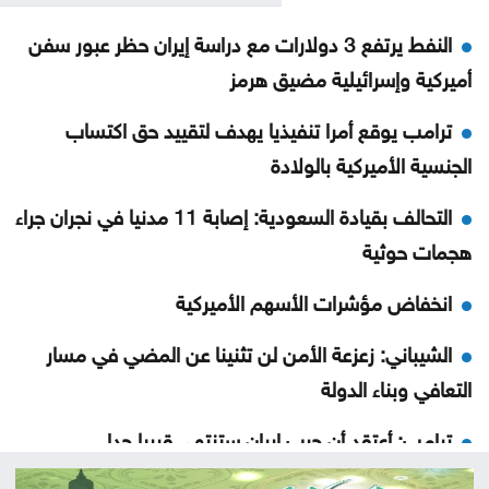
النفط يرتفع 3 دولارات مع دراسة إيران حظر عبور سفن
أميركية وإسرائيلية مضيق هرمز
ترامب يوقع أمرا تنفيذيا يهدف لتقييد حق اكتساب
الجنسية الأميركية بالولادة
التحالف بقيادة السعودية: إصابة 11 مدنيا في نجران جراء
هجمات حوثية
انخفاض مؤشرات الأسهم الأميركية
الشيباني: زعزعة الأمن لن تثنينا عن المضي في مسار
التعافي وبناء الدولة
ترامب: أعتقد أن حرب إيران ستنتهي قريبا جدا
بلدية جرش الكبرى: تكليف الحوامدة مديراً لدائرة