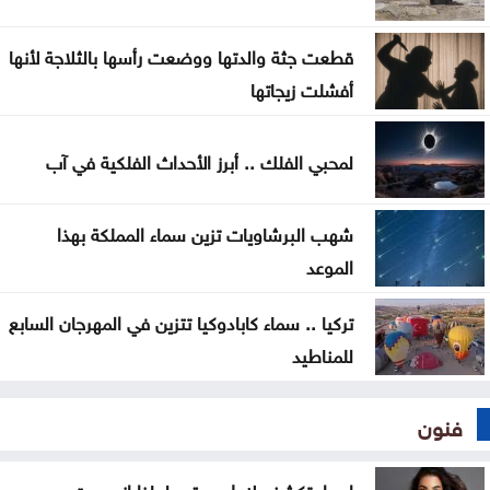
غوتيريش يدعو روسيا وأوكرانيا إلى تجنب استهداف
قطعت جثة والدتها ووضعت رأسها بالثلاجة لأنها
المدنيين
أفشلت زيجاتها
المواصفات والمقاييس: 25% من المنتجات تحمل
لمحبي الفلك .. أبرز الأحداث الفلكية في آب
علامات تجارية مقلدة
شهب البرشاويات تزين سماء المملكة بهذا
الموعد
تركيا .. سماء كابادوكيا تتزين في المهرجان السابع
للمناطيد
فنون
اسرار تكشف لاول مرة .. لماذا انسحبت