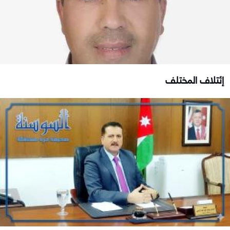
إئتلاف المختلف