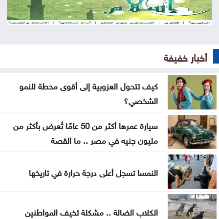
الخدمات العامة
نظرية E-N وفرضية تحمل التكاليف على حساب
المواطنN
أخبار خفيفة
500 ألف دينار لدعم مشاريع البنية التحتية في الوسطية
كيف تتحول العزوبية إلى أقوى محطة للنمو
الشخصي؟
بشيكطاش يعود من التشيك بفوز ثمين في ذهاب
تمهيدي الدوري الأوروبي
سيارة عمرها أكثر من 50 عامًا تُعرض بأكثر من
أوغندا توافق على نشر وحدة من جيشها في غزة
مليون جنيه في مصر .. ما القصة
إسطنبول .. ثالث أكبر سفينة رافعات بالعالم تمر عبر
النمسا تسجل أعلى درجة حرارة في تاريخها
مضيق البوسفور
الأردن يدين التفجير الإرهابي الذي استهدف حافلة في
الكلاب الضالة .. مشكلة تخيف المواطنين
جرمانا بريف دمشق