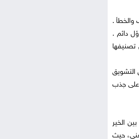
والخطأ .
ل دائم .
 تصنيفها
ن التشويق
 على جذب
بين الخير
عنى، حيث