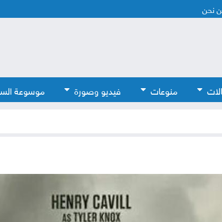
 نحن
لات
منوعات
فيديو وصورة
موسوعة الس