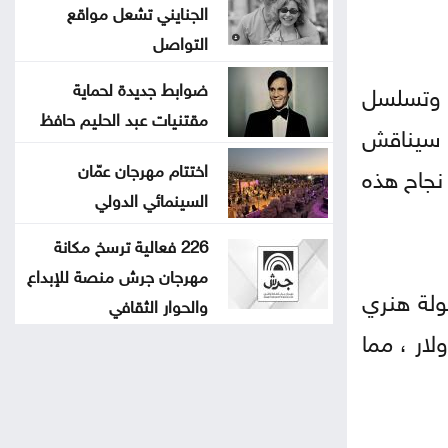
الجنايني تشعل مواقع
التواصل
ضوابط جديدة لحماية
ة وتسلسل
مقتنيات عبد الحليم حافظ
ا سيناقش
اختتام مهرجان عمّان
 نجاح هذه
السينمائي الدولي
226 فعالية ترسخ مكانة
مهرجان جرش منصة للإبداع
ولة هنري
والحوار الثقافي
 أن ميزانية إنتاج الفيلم بلغت نحو 70 مليون دولار ، مما