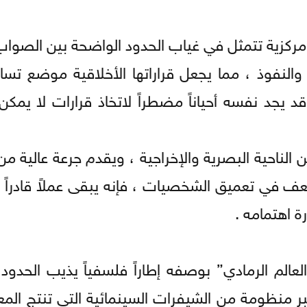
ركزية تتمثل في غياب الحدود الواضحة بين الصواب 
لنفوذ ، مما يجعل قراراتها الأخلاقية موضع تساؤ
د يجد نفسه أحياناً مضطراً لاتخاذ قرارات لا يمكن
من الناحية البصرية والإخراجية ، ويقدم جرعة عالية م
عف في تعميق الشخصيات ، فإنه يبقى عملاً قادراً
ة اهتمامه .
عالم الرمادي” بوصفه إطاراً فلسفياً يذيب الحدود 
بر منظومة من الشيفرات السينمائية التي تنتج الم