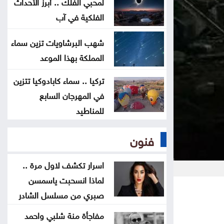
لمحبي الفلك .. أبرز الأحداث
جيشها في غزة
الفلكية في آب
إسطنبول .. ثالث أكبر سفينة رافعات
شهب البرشاويات تزين سماء
بالعالم تمر عبر مضيق البوسفور
المملكة بهذا الموعد
الأردن يدين التفجير الإرهابي الذي
تركيا .. سماء كابادوكيا تتزين
في المهرجان السابع
استهدف حافلة في جرمانا بريف دمشق
للمناطيد
غوتيريش يدعو روسيا وأوكرانيا إلى
فنون
تجنب استهداف المدنيين
اسرار تكشف لاول مرة ..
لماذا انسحبت ياسمسن
صبري من مسلسل الشادر
مفاجأة منة شلبي واحمد