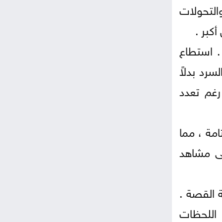
التحولات
كبر .
. استطاع
رد بدلاً
غم تعدد
امة ، مما
لى مشاهد
ة القصة .
 اللحظات