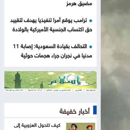
مضيق هرمز
ترامب يوقع أمرا تنفيذيا يهدف لتقييد
حق اكتساب الجنسية الأميركية بالولادة
التحالف بقيادة السعودية: إصابة 11
مدنيا في نجران جراء هجمات حوثية
انخفاض مؤشرات الأسهم الأميركية
الشيباني: زعزعة الأمن لن تثنينا عن
المضي في مسار التعافي وبناء الدولة
أخبار خفيفة
ترامب: أعتقد أن حرب إيران ستنتهي
قريبا جدا
كيف تتحول العزوبية إلى