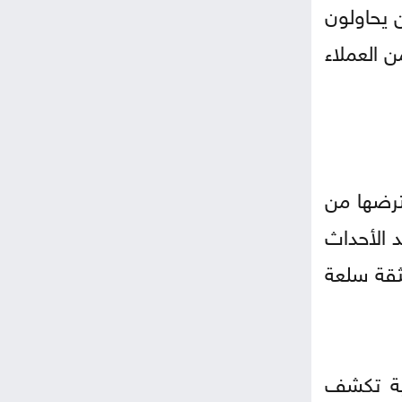
ن يحاولون
ن العملاء
قترضها من
 الأحداث
لثقة سلعة
لية تكشف