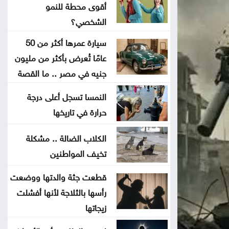
أقوى محطة للنمو
بلدية جرش الكبرى: تكليف الحوامدة
الشخصي؟
مديراً لدائرة الخدمات العامة
سيارة عمرها أكثر من 50
عامًا تُعرض بأكثر من مليون
نظرية E-N وفرضية تحمل التكاليف
جنيه في مصر .. ما القصة
على حساب المواطنN
النمسا تسجل أعلى درجة
500 ألف دينار لدعم مشاريع البنية
حرارة في تاريخها
التحتية في الوسطية
الكلاب الضالة .. مشكلة
تخيف المواطنين
بشيكطاش يعود من التشيك بفوز
ثمين في ذهاب تمهيدي الدوري
قطعت جثة والدتها ووضعت
الأوروبي
رأسها بالثلاجة لأنها أفشلت
زيجاتها
أوغندا توافق على نشر وحدة من