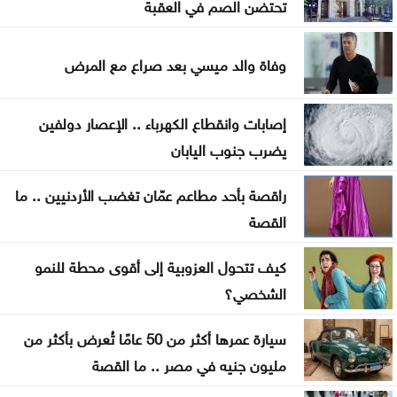
البابا يدعو إلى إنشاء ممرات إنسانية في السودان
تحتضن الصم في العقبة
العرموطي ينتقد غياب الحكومة عن جلسات النواب
وفاة والد ميسي بعد صراع مع المرض
اتفاق لإعادة تنظيم الوجود الروسي في الساحل السوري
إصابات وانقطاع الكهرباء .. الإعصار دولفين
يضرب جنوب اليابان
راقصة بأحد مطاعم عمّان تغضب الأردنيين .. ما
القصة
كيف تتحول العزوبية إلى أقوى محطة للنمو
الشخصي؟
سيارة عمرها أكثر من 50 عامًا تُعرض بأكثر من
مليون جنيه في مصر .. ما القصة