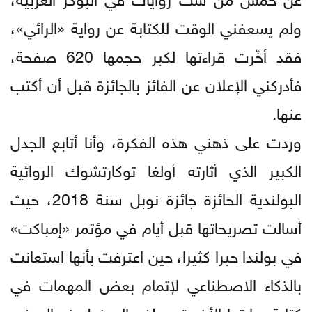
ولم يسعفني الوقت للكتابة عن رواية «الرائي»،
فقد أخّرت قراءتها لكبر حجمها 620 صفحة،
فأدركني الإعلان عن الفائز بالجائزة قبل أن أكتب
عنها.
وردت على ذهني هذه الفكرة، وأنا أتابع الجدل
الكبير الذي أثارته أولغا توكارتشوك الروائية
البولندية الحائزة جائزة نوبل سنة 2018، حيث
أسالت تصريحاتها قبل أيام في مؤتمر «إمباكت»
في بولندا حبرا كثيرا، حين اعترفت بأنها استعانت
بالذكاء الاصطناعي لإتمام بعض المهمات في
كتابة روايتها الأخيرة، وبلغ «السخط عند البعض