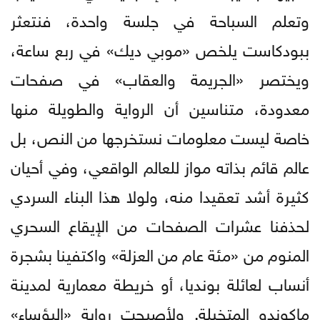
وتعلم السباحة في جلسة واحدة، فنتعثر
ببودكاست يلخص «موبي ديك» في ربع ساعة،
ويختصر «الجريمة والعقاب» في صفحات
معدودة، متناسين أن الرواية والطويلة منها
خاصة ليست معلومات نستخرجها من النص، بل
عالم قائم بذاته مواز للعالم الواقعي، وفي أحيان
كثيرة أشد تعقيدا منه، ولولا هذا البناء السردي
لحذفنا عشرات الصفحات من الإيقاع السحري
المنوم من «مئة عام من العزلة» واكتفينا بشجرة
أنساب لعائلة بونديا، أو خريطة معمارية لمدينة
ماكوندو المتخيلة. ولأصبحت رواية «البؤساء»