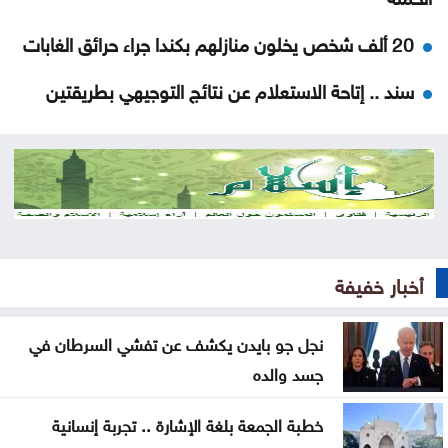
20 ألف شخص يخلون منازلهم بكندا جراء حرائق الغابات
سند .. إتاحة الاستعلام عن نتائج التوجيهي بطريقتين
مقتل مدنيين وعسكرين بهجمات للحوثيين في اليمن
رسالة من حماس إلى الولايات المتحدة
المحافظة يرعى احتفال اليرموك بتخريج طلبة الدراسات
العليا .. صور
أخبار خفيفة
عطاءات بـ1.5مليون دينار لتأهيل طرق في مادبا
نجل جو بايدن يكشف عن تفشي السرطان في
البدء بحملة لتعزيز السلامة المرورية أمام المدارس
جسد والده
62.1 مليون دينار أرباح مصفاة البترول
خطبة الجمعة بلغة الإشارة .. تجربة إنسانية