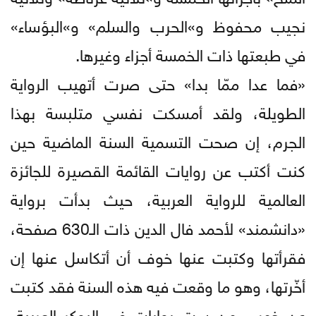
نجيب محفوظ و»الحرب والسلم» و»البؤساء»
في طبعتها ذات الخمسة أجزاء وغيرها.
«فما عدا ممّا بدا» حتى صرت أتهيب الرواية
الطويلة، ولقد أمسكت نفسي متلبسة بهذا
الجرم، إن صحت التسمية السنة الماضية حين
كنت أكتب عن روايات القائمة القصيرة للجائزة
العالمية للرواية العربية، حيث بدأت برواية
«دانشمند» لأحمد فال الدين ذات الـ630 صفحة،
فقرأتها وكتبت عنها خوف أن أتكاسل عنها إن
أخّرتها، وهو ما وقعت فيه هذه السنة فقد كتبت
عن خمس من ست روايات في البوكر العربية،