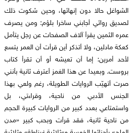
الشواغل حالا دون إنهائها، وحين شكوت ذلك
لصديق روائي أجابني ساخرا بلؤم: ومن يصرف
عمره الثمين يقرأ آلاف الصفحات عن رجل يتأمل
كعكة مادلين، ولا أتذكر أين قرأت أن العمر يتسع
لأحد أمرين: إما أن تعيشه أو أن تقرأ كتاب
بروست. وبعيدا عن هذا الغمز أعترف ثانية بأنني
صرت أتهيّب الروايات الطويلة، رغم ولعي بهذا
الجنس الأدبي من ناحية، وقراءتي، بل
واستمتاعي بعدد كبير من الروايات كبيرة الحجم
من ناحية ثانية، فقد قرأت وبحب كبير «مدن
الملح» بأجزائها الخمسة و»ثلاثية غرناطة» وثلاثية