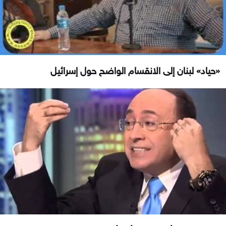
«حياد» لبنان إلى الانقسام الواضح حول إسرائيل