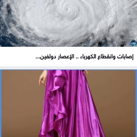
إصابات وانقطاع الكهرباء .. الإعصار دولفين...