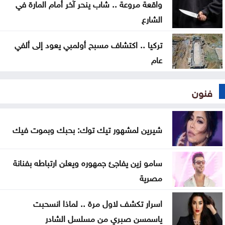
واقعة مروعة .. شاب ينحر آخر أمام المارة في
إيران تشترط ستة بنود لإعادة فتح هرمز وواشنطن
الشارع
تراقب التنفيذ
تركيا .. اكتشاف مسبح أولمبي يعود إلى ألفي
عام
فنون
شيرين لمشهور تيك توك: بحبك وبموت فيك
سامو زين يفاجئ جمهوره ويعلن ارتباطه بفنانة
مصرية
اسرار تكشف لاول مرة .. لماذا انسحبت
ياسمسن صبري من مسلسل الشادر