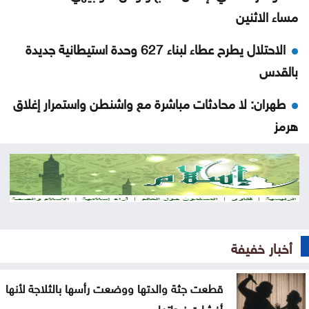
مساء الاثنين
الاحتلال يطرح عطاء لبناء 627 وحدة استيطانية جديدة
بالقدس
طهران: لا محادثات مباشرة مع واشنطن واستمرار إغلاق
هرمز
تصاريح عمل السوريين بالأردن تتراجع خلال النصف الأول
من العام
المستقلة للانتخاب تعتمد الصحفيين لتغطية انتخابات
غرف الصناعة 2026
أخبار خفيفة
استقرار أسعار الذهب في السوق المحلية الأحد
قطعت جثة والدتها ووضعت رأسها بالثلاجة لأنها
تجارة عمّان: أسعار المستلزمات المدرسية مستقرة
أفشلت زيجاتها