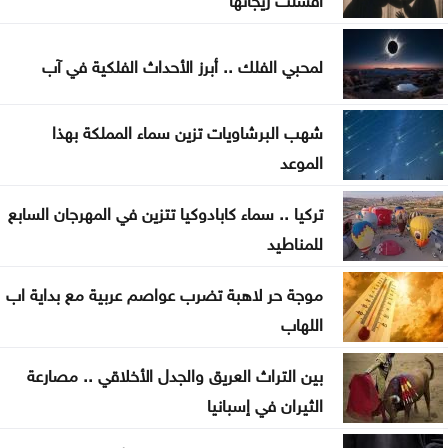
ومتوافرة بكثرة
صندوق الحج يحقق أرباحاً بـ24.9 مليون وموجوداته 448
لمحبي الفلك .. أبرز الأحداث الفلكية في آب
مليوناً
شهب البرشاويات تزين سماء المملكة بهذا
تحذيرات أمنية من مواكب المركبات بالتزامن مع إعلان
الموعد
نتائج التوجيهي
تركيا .. سماء كابادوكيا تتزين في المهرجان السابع
جيش الاحتلال يواصل نسف المنازل واستهداف خيام
للمناطيد
النازحين بغزة
موجة حر لاهبة تضرب عواصم عربية مع بداية اب
الاحتلال يوسّع الاستيطان بإقرار 627 وحدة جديدة برام
اللهاب
الله والبيرة
بين التراث العريق والجدل الأخلاقي .. مصارعة
الحكومة تطرح 100 فرصة استثمارية وتطوّر 3 مشاريع
الثيران في إسبانيا
بالشراكة مع القطاع الخاص