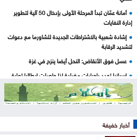
أمانة عمّان تبدأ المرحلة الأولى بإدخال 50 آلية لتطوير
إدارة النفايات
إشادة شعبية بالاشتراطات الجديدة للشاورما مع دعوات
لتشديد الرقابة
عسل فوق الأنقاض: النحل أيضا ينزح في غزة
إسبانيا تهدد بإجراءات مضادة إذا واصلت إيطاليا تعليق
شنغن
خدمات المخيمات تشيد بمواقف الأردن الداعمة للقدس
وفلسطين
الرياض تنفي ارتباط الاتفاق مع أنقرة وإسلام آباد بمساعٍ
أخبار خفيفة
نووية