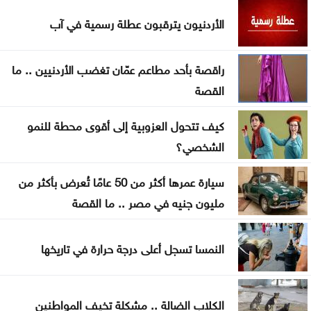
زراعة جرش تُقدم 1368 خدمة وتُوزع 260 ألف شتلة
الأردنيون يترقبون عطلة رسمية في آب
الأردنيون يترقبون عطلة رسمية في آب
راقصة بأحد مطاعم عمّان تغضب الأردنيين .. ما
تنفيذ 23 مشروعاً لطرق محافظة المفرق
القصة
البرلمان العربي يدين استهداف المدنيين بالسعودية
كيف تتحول العزوبية إلى أقوى محطة للنمو
واليمن
الشخصي؟
ارتفاع حصيلة الهجوم الذي نفذه تلميذ على مدرسة
سيارة عمرها أكثر من 50 عامًا تُعرض بأكثر من
بتايلند
مليون جنيه في مصر .. ما القصة
70 ألفا يؤدون صلاة الجمعة بالأقصى
النمسا تسجل أعلى درجة حرارة في تاريخها
احتراق 3206 مركبات في الأردن خلال عامين
الكلاب الضالة .. مشكلة تخيف المواطنين