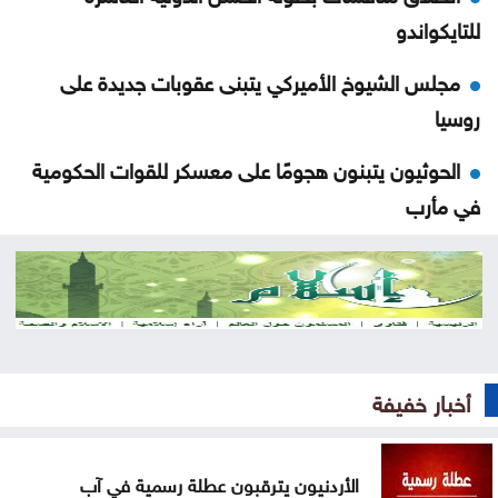
للتايكواندو
مجلس الشيوخ الأميركي يتبنى عقوبات جديدة على
روسيا
الحوثيون يتبنون هجومًا على معسكر للقوات الحكومية
في مأرب
عقوبات أميركية تستهدف منصات عملات رقمية
مرتبطة بتمويل الحرس الثوري
البناء الوطني: المباني غير المعزولة تزيد استهلاك الكهرباء
في موجات الحر
أخبار خفيفة
انطلاق رحلات برنامج أردننا جنة في الكرك
الأردنيون يترقبون عطلة رسمية في آب
عون: تقدم إيجابي في مفاوضات روما حول الحدود