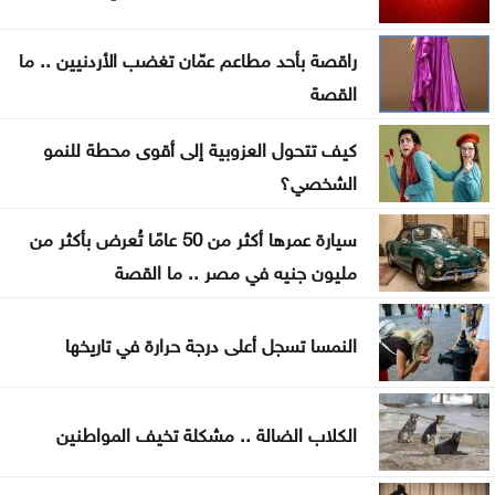
والأسرى
راقصة بأحد مطاعم عمّان تغضب الأردنيين .. ما
سامو زين يفاجئ جمهوره ويعلن ارتباطه بفنانة مصرية
القصة
أوبن إيه آي تتيح محادثات غير محدودة لمستخدمي
كيف تتحول العزوبية إلى أقوى محطة للنمو
ChatGPT المجانيين
الشخصي؟
6 وسائل منزلية فعّالة لطرد البعوض
سيارة عمرها أكثر من 50 عامًا تُعرض بأكثر من
البنك الدولي يمنح سوريا 100 مليون دولار لتحديث
مليون جنيه في مصر .. ما القصة
القطاع المالي
النمسا تسجل أعلى درجة حرارة في تاريخها
بغداد والرياض تبحثان التنسيق الأمني وتطورات
المنطقة
الكلاب الضالة .. مشكلة تخيف المواطنين
واشنطن: اتفاق مرتقب لإعادة فتح مضيق هرمز خلال
الساعات المقبلة